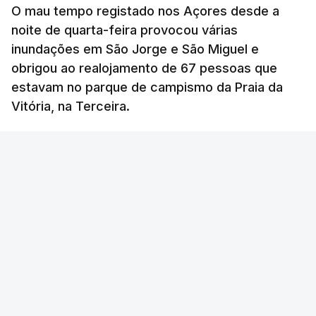
O mau tempo registado nos Açores desde a
noite de quarta-feira provocou várias
inundações em São Jorge e São Miguel e
obrigou ao realojamento de 67 pessoas que
estavam no parque de campismo da Praia da
Vitória, na Terceira.
RTP
/
atualizado 6 Agosto 2026, 10:15
OUVIR
Segundo a Proteção Civil dos Açores, foram
registadas até esta manhã sete ocorrências.
Na
ilha de São Miguel
foram registas quatro