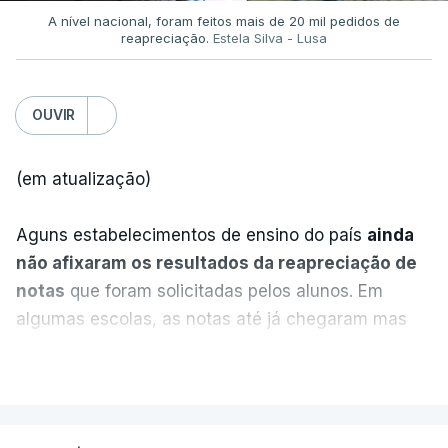
A nível nacional, foram feitos mais de 20 mil pedidos de
reapreciação.
Estela Silva - Lusa
OUVIR
(em atualização)
Aguns estabelecimentos de ensino do país
ainda
não afixaram os resultados da reapreciação de
notas
que foram solicitadas pelos alunos. Em
algumas escolas, as notas até já chegaram mas
alguns erros estão a atrasar a afixação das notas.
VER MAIS
Uma das escolas é o Liceu Camões, em Lisboa.
Uma equipa de reportagem da RTP confirmou que