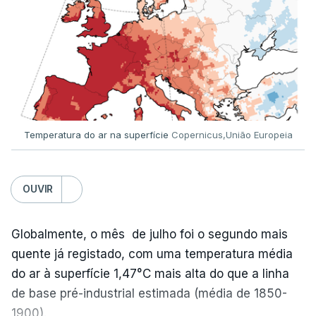
Já a norte, na Escola Secundária de Rio Tinto, uma
outra equipa de reportagem confirmou que
há
mais de 100 pedidos de reapreciação de notas
que aguardam a divulgação.
Temperatura do ar na superfície
Copernicus,União Europeia
Os resultados chegaram a ser enviados à escola
depois da meia-noite desta segunda-feira, mais
concretamente à 0h47, no entanto, ao início da
OUVIR
manhã a afixação ainda não tinha sido feita.
Globalmente, o mês de julho foi o segundo mais
quente já registado, com uma temperatura média
ERRO
100
do ar à superfície 1,47°C mais alta do que a linha
ERROR ON HTML5 MEDIA ELEMENT
de base pré-industrial estimada (média de 1850-
1900).