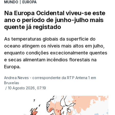
MUNDO
|
EUROPA
tinha chegado o resultado de
14 reapreciações de
exames, mas ainda não tinham sido afixados.
Na Europa Ocidental viveu-se este
ano o período de junho-julho mais
Alguns encarregados de educação e alunos foram
quente já registado
até à escola para ver o resultado mas ainda não
tinha sido divulgado. Alguns pais apontam
As temperaturas globais da superfície do
oceano atingem os níveis mais altos em julho,
incorreções e aguardam a atualização na
enquanto condições excecionalmente quentes
plataforma Inovar.
e secas alimentam incêndios florestais na
Europa.
Andrea Neves - correspondente da RTP Antena 1 em
ERRO
100
Bruxelas
ERROR ON HTML5 MEDIA ELEMENT
/
10 Agosto 2026, 07:19
ESTE CONTEÚDO ESTÁ NESTE
MOMENTO INDISPONÍVEL