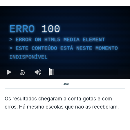
atualizado 7 Agosto 2026, 18:47
ERRO
100
TÓPICOS
Chega
ERROR ON HTML5 MEDIA ELEMENT
ESTE CONTEÚDO ESTÁ NESTE MOMENTO
INDISPONÍVEL
Lusa
Os resultados chegaram a conta gotas e com
erros. Há mesmo escolas que não as receberam.