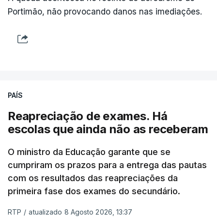
Portimão, não provocando danos nas imediações.
"Lei do Retorno".
Comunidades estrangeiras
em Portugal apoiam decisão
de Seguro
atualizado 8 Agosto 2026, 13:36
"Lei do Retorno". Chega
PAÍS
considera envio para TC do
diploma "tipo de atos
Reapreciação de exames. Há
políticos irresponsáveis"
escolas que ainda não as receberam
8 Agosto 2026, 10:04
O ministro da Educação garante que se
cumpriram os prazos para a entrega das pautas
Presidente envia para o
Tribunal Constitucional
com os resultados das reapreciações da
decreto sobre concessão
primeira fase dos exames do secundário.
de asilo e retorno de
estrangeiros
RTP
/
atualizado 8 Agosto 2026, 13:37