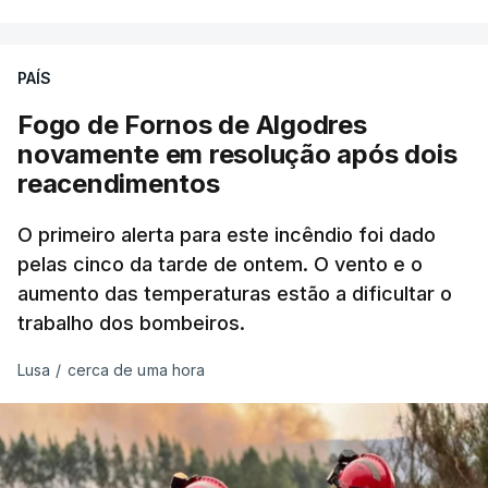
precisamos de regular a nossa imigração e
precisamos de defender as nossas fronteiras e
nada disto é incompatível com tratarmos com
PAÍS
dignidade as pessoas, designadamente menores e
Fogo de Fornos de Algodres
crianças", acrescentou.
novamente em resolução após dois
reacendimentos
António José Seguro mostrou dúvidas sobre se é
garantido o superior interesse da criança.
O primeiro alerta para este incêndio foi dado
pelas cinco da tarde de ontem. O vento e o
aumento das temperaturas estão a dificultar o
trabalho dos bombeiros.
ERRO
100
ERROR ON HTML5 MEDIA ELEMENT
Lusa
/
cerca de uma hora
ESTE CONTEÚDO ESTÁ NESTE
MOMENTO INDISPONÍVEL