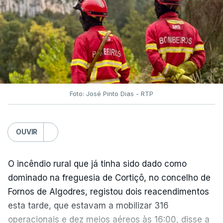
O Chega considerou "de uma enorme gravidade" a
decisão do Presidente da República
de enviar para
o Tribunal Constitucional o decreto sobre retorno
de estrangeiros, sustentando tratar-se de "uma
irresponsabilidade".
Foto: José Pinto Dias - RTP
Na sexta-feira, a Presidência da República
anunciou que
António José Seguro pediu ao
OUVIR
Tribunal Constitucional a fiscalização preventiva do
decreto
do parlamento sobre concessão de asilo,
detenção e retorno de estrangeiros, aprovado com
O incêndio rural que já tinha sido dado como
votos a favor de PSD, IL e CDS-PP e a abstenção
dominado na freguesia de Cortiçô, no concelho de
do Chega.
Fornos de Algodres, registou dois reacendimentos
esta tarde, que estavam a mobilizar 316
Na nota que acompanha esta decisão, o
operacionais e dez meios aéreos às 16:00, disse a