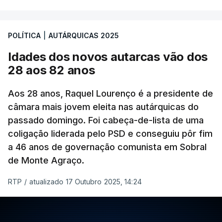
divergência de critérios, porque alguns votos nulos
de outras forças políticas foram considerados
POLÍTICA
|
AUTÁRQUICAS 2025
válidos pelo apuramento geral".
Idades dos novos autarcas vão dos
As explicações pela voz de Sofia Lisboa, da CDU,
28 aos 82 anos
que sublinha que este "é um processo normal". No
entanto, admite que "desta vez é diferente",
Aos 28 anos, Raquel Lourenço é a presidente de
porque a diferença de votos é "muito curta" e,
câmara mais jovem eleita nas autárquicas do
passado domingo. Foi cabeça-de-lista de uma
portanto, tem a "particularidade de decidir, (de)
coligação liderada pelo PSD e conseguiu pôr fim
poucos votos decidirem" a eleição de um vereador.
a 46 anos de governação comunista em Sobral
de Monte Agraço.
RTP
/
atualizado 17 Outubro 2025, 14:24
ERRO
100
ERROR ON HTML5 MEDIA ELEMENT
ESTE CONTEÚDO ESTÁ NESTE