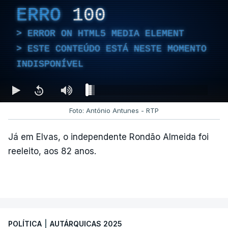
ERRO
100
MOMENTO INDISPONÍVEL
ERROR ON HTML5 MEDIA ELEMENT
ESTE CONTEÚDO ESTÁ NESTE MOMENTO
No último fim de semana, o secretário-geral do
INDISPONÍVEL
PCP
não deu como fechado
o apuramento de
votos.
Foto: António Antunes - RTP
c/ Lusa
Já em Elvas, o independente Rondão Almeida foi
reeleito, aos 82 anos.
ARTIGOS RELACIONADOS
Autárquicas. Chega vence
CDU por três votos e
confirma dois vereadores
POLÍTICA
|
AUTÁRQUICAS 2025
em Lisboa