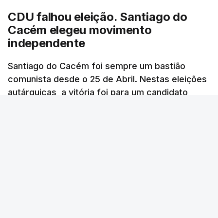
atualizado 18 Outubro 2025, 21:48
CDU falhou eleição. Santiago do
Cacém elegeu movimento
independente
Santiago do Cacém foi sempre um bastião
comunista desde o 25 de Abril. Nestas eleições
autárquicas, a vitória foi para um candidato
independente que teve um apoio inédito.
RTP
/
atualizado 15 Outubro 2025, 10:01
ERRO
100
ERROR ON HTML5 MEDIA ELEMENT
ESTE CONTEÚDO ESTÁ NESTE MOMENTO