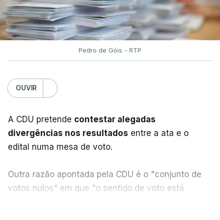
Pedro de Góis - RTP
OUVIR
A CDU pretende
contestar alegadas
divergências nos resultados
entre a ata e o
edital numa mesa de voto.
Outra razão apontada pela CDU é o "conjunto de
votos nulos" em que "o sentido de voto está
expresso na CDU", segundo apreciação da
VER MAIS
coligação, que protesta ainda face a "uma