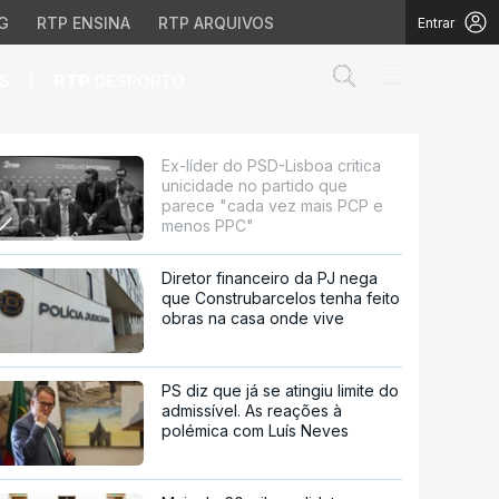
G
RTP ENSINA
RTP ARQUIVOS
Entrar
Abrir campo de
|
S
RTP
DESPORTO
 no partido que parece 
Ex-líder do PSD-Lisboa critica
unicidade no partido que
parece "cada vez mais PCP e
menos PPC"
Diretor financeiro da PJ nega
que Construbarcelos tenha feito
obras na casa onde vive
PS diz que já se atingiu limite do
admissível. As reações à
polémica com Luís Neves