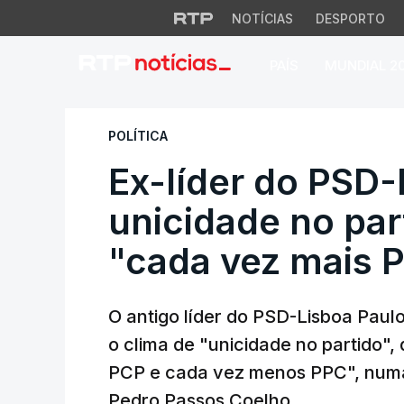
NOTÍCIAS
DESPORTO
PAÍS
MUNDIAL 2
Ex-líder do PSD-Li
POLÍTICA
Ex-líder do PSD-
unicidade no par
"cada vez mais 
O antigo líder do PSD-Lisboa Paulo
o clima de "unicidade no partido"
PCP e cada vez menos PPC", numa 
Pedro Passos Coelho.