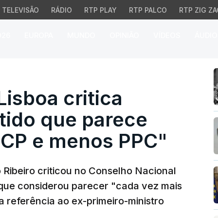
TELEVISÃO
RÁDIO
RTP PLAY
RTP PALCO
RTP ZIG ZA
026
EUROPA
MUNDO
OPINIÃO
VÍDEOS
ÁUDIO
sboa critica unicidade
Lisboa critica
tido que parece
PCP e menos PPC"
 Ribeiro criticou no Conselho Nacional
, que considerou parecer "cada vez mais
referência ao ex-primeiro-ministro