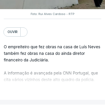
Foto: Rui Alves Cardoso - RTP
OUVIR
O empreiteiro que fez obras na casa de Luís Neves
também fez obras na casa do ainda diretor
financeiro da Judiciária.
A informação é avançada pela CNN Portugal, que
cita vários vizinhos deste alto quadro da polícia.
VER MAIS
Foi o diretor financeiro, Álvaro Pires, que assumiu a
responsabilidade de sugerir as instalações da