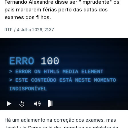
Fernando Alexandre disse ser "imprudente" os
pais marcarem férias perto das datas dos
exames dos filhos.
RTP
/
4 Julho 2026, 21:37
ERRO
100
ERROR ON HTML5 MEDIA ELEMENT
ESTE CONTEÚDO ESTÁ NESTE MOMENTO
INDISPONÍVEL
Há um adiamento na correção dos exames, mas