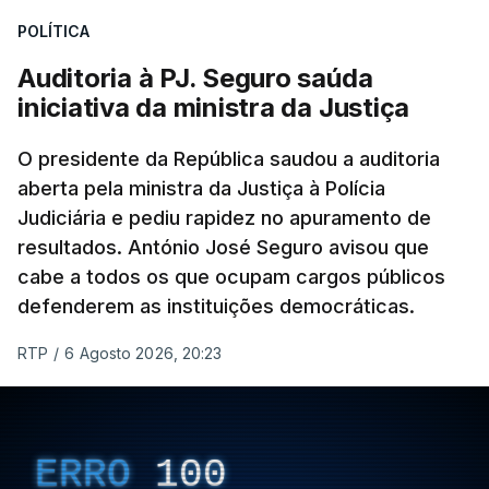
Construbarcelos para acolher um atrelado
POLÍTICA
apreendido numa operação de droga.
Auditoria à PJ. Seguro saúda
iniciativa da ministra da Justiça
O presidente da República saudou a auditoria
aberta pela ministra da Justiça à Polícia
Judiciária e pediu rapidez no apuramento de
resultados. António José Seguro avisou que
cabe a todos os que ocupam cargos públicos
defenderem as instituições democráticas.
RTP
/
6 Agosto 2026, 20:23
ERRO
100