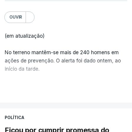
OUVIR
(em atualização)
No terreno mantêm-se mais de 240 homens em
ações de prevenção. O alerta foi dado ontem, ao
início da tarde.
Mais de 20 mil pessoas foram retiradas de casa
VER MAIS
por causa dos violentos incêndios no Canadá
POLÍTICA
Ficou por cumprir promessa do