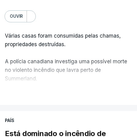
OUVIR
Várias casas foram consumidas pelas chamas,
propriedades destruídas.
A polícia canadiana investiga uma possível morte
no violento incêndio que lavra perto de
Summerland.
VER MAIS
Éum cenário de terror, descreve o primeiro-ministro
da Columbia Britânica, David Iby.
PAÍS
Está dominado o incêndio de
ERRO
100