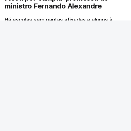
ministro Fernando Alexandre
Há escolas sem pautas afixadas e alunos à
espera das reapreciações. O processo não
ficou fechado na sexta-feira como estava
previsto. Vários agrupamentos receberam os
dados com atraso e erros. O ministro da
Educação tinha garantido que as pautas seriam
todas afixadas na sexta-feira.
RTP
/
atualizado 8 Agosto 2026, 21:10
ERRO
100
ERROR ON HTML5 MEDIA ELEMENT