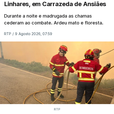
Linhares, em Carrazeda de Ansiães
ERROR ON HTML5 MEDIA ELEMENT
Durante a noite e madrugada as chamas
ESTE CONTEÚDO ESTÁ NESTE
cederam ao combate. Ardeu mato e floresta.
MOMENTO INDISPONÍVEL
RTP
/
9 Agosto 2026, 07:59
As autoridades canadianas estimam que vai levar
dias ou semanas para controlar o fogo. Mais de
dois mil operacionais estão no terreno no combate
às chamas.
RTP