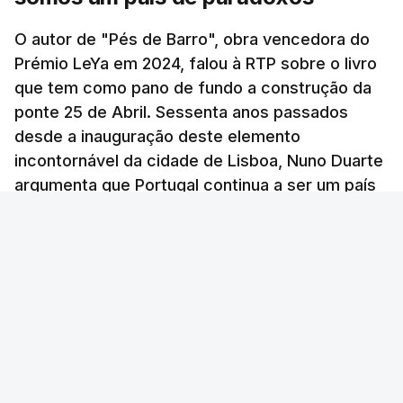
O autor de "Pés de Barro", obra vencedora do
Prémio LeYa em 2024, falou à RTP sobre o livro
que tem como pano de fundo a construção da
ponte 25 de Abril. Sessenta anos passados
desde a inauguração deste elemento
incontornável da cidade de Lisboa, Nuno Duarte
argumenta que Portugal continua a ser um país
de contrastes, tal como na década em que a
ponte surgiu.
Andreia Martins (texto), Carla Quirino (imagem e edição) -
RTP
/
atualizado 6 Agosto 2026, 19:57