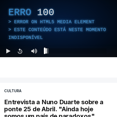
ERRO
100
ERROR ON HTML5 MEDIA ELEMENT
ESTE CONTEÚDO ESTÁ NESTE MOMENTO
INDISPONÍVEL
CULTURA
Entrevista a Nuno Duarte sobre a
ponte 25 de Abril. "Ainda hoje
somos um país de paradoxos"