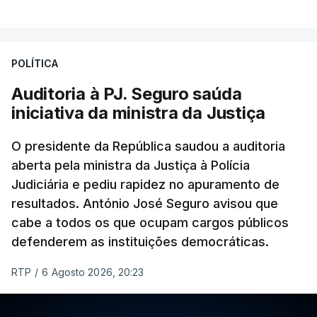
VER MAIS
Foi o diretor financeiro, Álvaro Pires, que assumiu a
responsabilidade de sugerir as instalações da
Construbarcelos para acolher um atrelado
POLÍTICA
apreendido numa operação de droga.
Auditoria à PJ. Seguro saúda
iniciativa da ministra da Justiça
O presidente da República saudou a auditoria
aberta pela ministra da Justiça à Polícia
Judiciária e pediu rapidez no apuramento de
resultados. António José Seguro avisou que
cabe a todos os que ocupam cargos públicos
defenderem as instituições democráticas.
RTP
/
6 Agosto 2026, 20:23