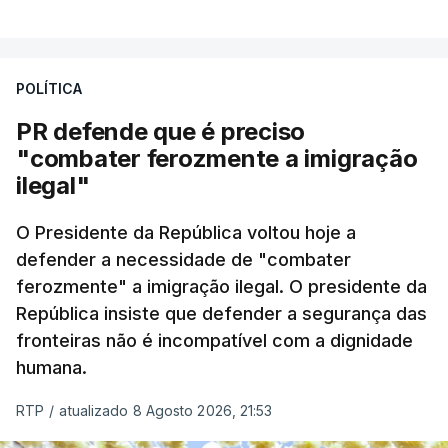
A apreensão aconteceu na tarde desta sexta-feira,
desencadeando uma ação de prevenção
POLÍTICA
desencadeada pela Polícia Judiciária, em
PR defende que é preciso
articulação com a Marinha, a Autoridade Marítima
"combater ferozmente a imigração
Nacional e a Força Aérea.
ilegal"
O ano de 2026 tem sido um ano de recordes: foi
O Presidente da República voltou hoje a
apreendida mais cocaína até ao momento de que
defender a necessidade de "combater
em todo o ano de 2025.
ferozmente" a imigração ilegal. O presidente da
A ação de prevenção visa a deteção em alto mar
República insiste que defender a segurança das
de embarcações de alta velocidade (EAV) que
fronteiras não é incompatível com a dignidade
humana.
utilizam a costa nacional para o tráfico de droga.
RTP
/
atualizado 8 Agosto 2026, 21:53
c/ Lusa