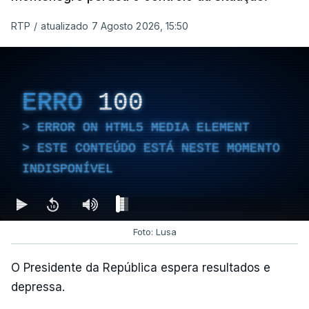
financeiro da PJ
atualizado 7 Agosto 2026, 14:25
RTP
/
atualizado 7 Agosto 2026, 15:50
Empreiteiro que fez obras
na casa de Luís Neves
ERRO
100
também trabalhou para o
diretor financeiro da PJ
ERROR ON HTML5 MEDIA ELEMENT
atualizado 7 Agosto 2026, 14:26
ESTE CONTEÚDO ESTÁ NESTE MOMENTO
INDISPONÍVEL
Foto: Lusa
O Presidente da República espera resultados e
depressa.