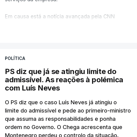
Em causa está a notícia avançada pela CNN
Portugal de que o diretor financeiro também tinha
VER MAIS
recorrido à Construbarcelos, tal como Luís Neves.
A Judiciária adianta ainda que não ordenou a
POLÍTICA
abertura de qualquer processo disciplinar, por não
ter qualquer elemento que indicie a realização
PS diz que já se atingiu limite do
dessas obras.
admissível. As reações à polémica
com Luís Neves
ARTIGOS RELACIONADOS
O PS diz que o caso Luís Neves já atingiu o
limite do admissível e pede ao primeiro-ministro
que assuma as responsabilidades e ponha
Empreiteiro da
Construbarcelos também
ordem no Governo. O Chega acrescenta que
fez obras na casa do diretor
Montenegro perdeu o controlo da situação.