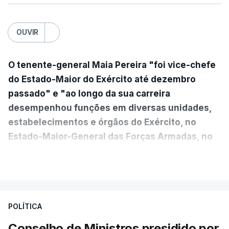
OUVIR
O tenente-general Maia Pereira "foi vice-chefe
do Estado-Maior do Exército até dezembro
passado" e "ao longo da sua carreira
desempenhou funções em diversas unidades,
estabelecimentos e órgãos do Exército, no
Estado-Maior-General das Forças Armadas, no
Ministério da Defesa Nacional e no
VER MAIS
estrangeiro"
, refere-se numa nota enviada à
agência Lusa pela assessoria do Presidente eleito.
Da sua experiência no terreno, é destacada a
POLÍTICA
participação "em duas missões no âmbito das
Conselho de Ministros presidido por