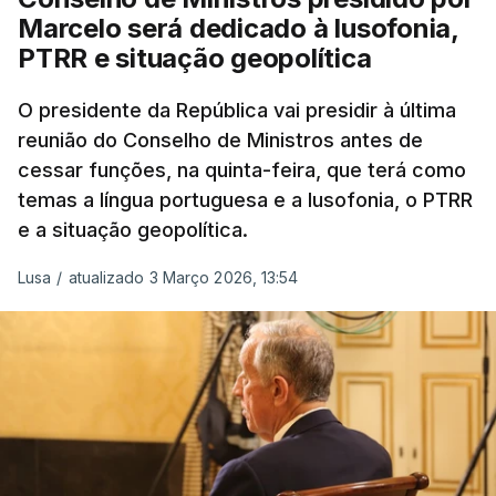
Forças Nacionais Destacadas, como
Marcelo será dedicado à lusofonia,
comandante do 2.º Batalhão Mecanizado, da
PTRR e situação geopolítica
Reserva Tática do Comandante da Força da
NATO no Kosovo, e, mais recentemente, na
O presidente da República vai presidir à última
MINUSCA, como 2.º comandante da Força
reunião do Conselho de Ministros antes de
Militar da ONU para a República Centro-
cessar funções, na quinta-feira, que terá como
Africana"
.
temas a língua portuguesa e a lusofonia, o PTRR
e a situação geopolítica.
"Foi ainda
chefe do Branch de Apoio às
Operações na Divisão de Operações,
Lusa
/
atualizado 3 Março 2026, 13:54
acumulando com presidente dos Grupos NATO
de Proteção da Força e de Operações
Psicológicas
, no Quartel-General do Comando
Supremo das Forças Aliadas na Europa (SHAPE),
em Mons, Bélgica", acrescenta-se.
O tenente-general Paulo Emanuel Maia