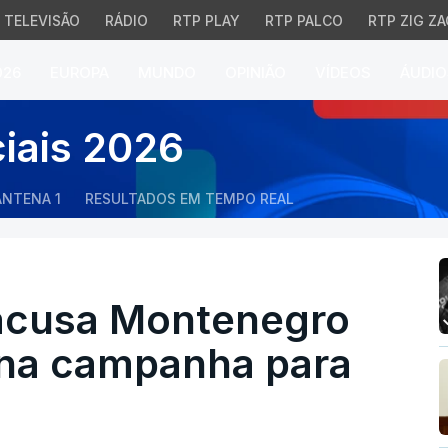
TELEVISÃO
RÁDIO
RTP PLAY
RTP PALCO
RTP ZIG ZA
026
EUROPA
MUNDO
OPINIÃO
VÍDEOS
ÁUDIO
usa Montenegro de inte
ciais 2026
ANTENA 1
RESULTADOS EM TEMPO REAL
 acusa Montenegro
a na campanha para