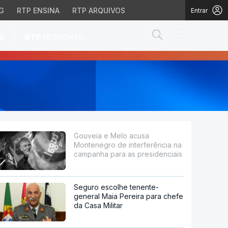
G
RTP ENSINA
RTP ARQUIVOS
Entrar
Abrir campo de
|
S
RTP
DESPORTO
rferência na campanha 
Gouveia e Melo acusa
Montenegro de interferência na
campanha para as presidenciais
Seguro escolhe tenente-
general Maia Pereira para chefe
da Casa Militar