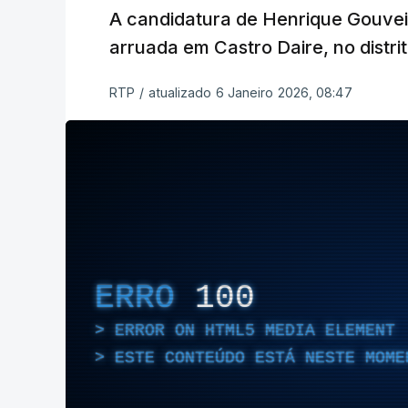
A candidatura de Henrique Gouveia
arruada em Castro Daire, no distrit
RTP
/
atualizado 6 Janeiro 2026, 08:47
ERRO
100
ERROR ON HTML5 MEDIA ELEMENT
ESTE CONTEÚDO ESTÁ NESTE MOME