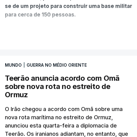
se de um projeto para construir uma base militar
para cerca de 150 pessoas.
Segundo o diário britânico
The Guardian
, este
VER MAIS
posto avançado deverá abrigar tropas
marroquinas. O contrato foi concedido à Arkel
International, uma empresa com sede no Louisiana
MUNDO
|
GUERRA NO MÉDIO ORIENTE
que já colaborou com a Administração norte-
americana em projetos no Médio Oriente,
Teerão anuncia acordo com Omã
nomeadamente no Iraque.
sobre nova rota no estreito de
Ormuz
Com uma área muito reduzida,
esta pequena base
militar deverá ficar nos 60 por cento de
O Irão chegou a acordo com Omã sobre uma
nova rota marítima no estreito de Ormuz,
território de Gaza que Israel controla e a cerca
anunciou esta quarta-feira a diplomacia de
de 1,5 quilómetros da fronteira com Israel.
Teerão. Os iranianos adiantam, no entanto, que
Permite, desta forma, uma extração rápida em