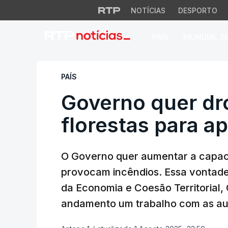
NOTÍCIAS
DESPORTO
PAÍS
MUNDIAL 2
Governo quer drone
PAÍS
Governo quer dro
florestas para a
O Governo quer aumentar a capaci
provocam incêndios. Essa vontade f
da Economia e Coesão Territorial,
andamento um trabalho com as aut