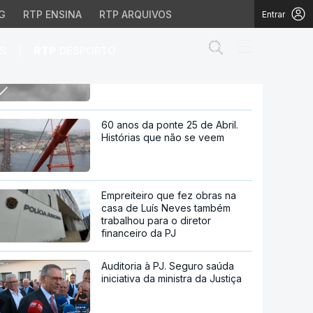
G
RTP ENSINA
RTP ARQUIVOS
Entrar
Abrir campo de
|
S
RTP
DESPORTO
Governo quer drones a vigiar
florestas para apanhar
incendiários
ra apanhar incendiários
60 anos da ponte 25 de Abril.
Histórias que não se veem
Empreiteiro que fez obras na
casa de Luís Neves também
trabalhou para o diretor
financeiro da PJ
Auditoria à PJ. Seguro saúda
iniciativa da ministra da Justiça