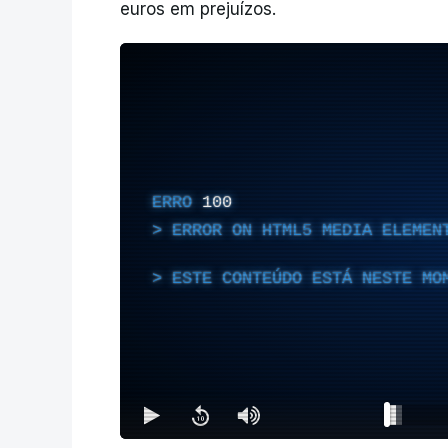
euros em prejuízos.
ERRO
100
ERROR ON HTML5 MEDIA ELEMEN
ESTE CONTEÚDO ESTÁ NESTE MO