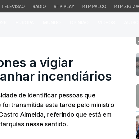
TELEVISÃO
RÁDIO
RTP PLAY
RTP PALCO
RTP ZIG ZA
026
EUROPA
MUNDO
OPINIÃO
VÍDEOS
ÁUDIO
s a vigiar florestas pa
nes a vigiar
panhar incendiários
dade de identificar pessoas que
oi transmitida esta tarde pelo ministro
 Castro Almeida, referindo que está em
arquias nesse sentido.