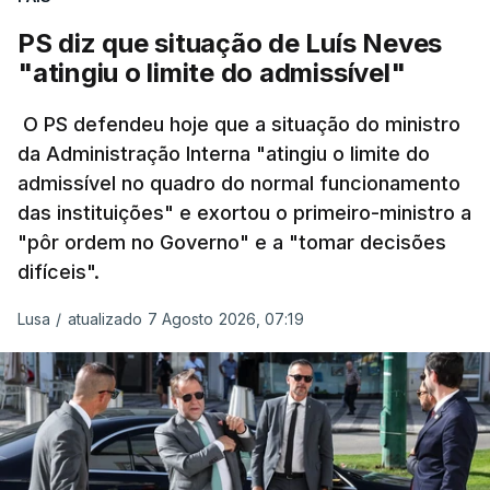
30% em relação ao esperado.
PS diz que situação de Luís Neves
"atingiu o limite do admissível"
O PS defendeu hoje que a situação do ministro
da Administração Interna "atingiu o limite do
admissível no quadro do normal funcionamento
das instituições" e exortou o primeiro-ministro a
"pôr ordem no Governo" e a "tomar decisões
difíceis".
Lusa
/
atualizado 7 Agosto 2026, 07:19