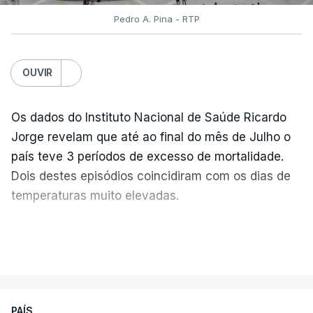
Pedro A. Pina - RTP
OUVIR
Os dados do Instituto Nacional de Saúde Ricardo
Jorge revelam que até ao final do mês de Julho o
país teve 3 períodos de excesso de mortalidade.
Dois destes episódios coincidiram com os dias de
temperaturas muito elevadas.
As pessoas com mais de 75 anos e com vários
VER MAIS
problemas de saúde foram as mais afetadas.
Só entre os dias 2 e 8 de Julho registaram-se mais
PAÍS
de 550 óbitos em excesso, um aumento de quase