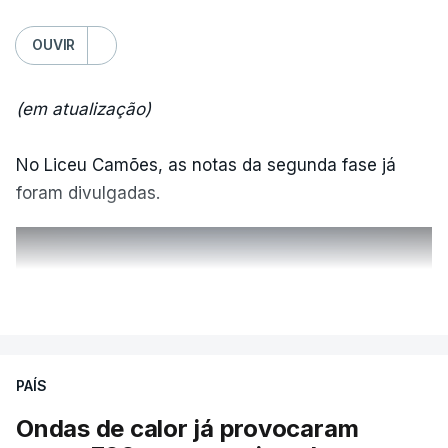
OUVIR
(em atualização)
No Liceu Camões, as notas da segunda fase já
foram divulgadas.
ERRO
100
VER MAIS
ERROR ON HTML5 MEDIA ELEMENT
ESTE CONTEÚDO ESTÁ NESTE
PAÍS
MOMENTO INDISPONÍVEL
Ondas de calor já provocaram