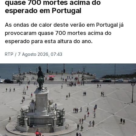
quase 700 mortes acima do
esperado em Portugal
Também em Coimbra, na escola secundária de
Avelar Brotero foram afixados à hora prevista os
As ondas de calor deste verão em Portugal já
resultados.
provocaram quase 700 mortes acima do
esperado para esta altura do ano.
As reapreciações da primeira fase dos exames
RTP
/
7 Agosto 2026, 07:43
devem sair durante a tarde.
A primeira fase de acesso ao ensino superior
terminou na quinta-feira. Mas o Governo decidiu
dar mais três dias aos cerca de 20 mil alunos que
pediram a revisão das provas.