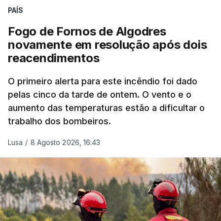
nada disto é incompatível com tratarmos com
PAÍS
dignidade as pessoas, designadamente menores e
Fogo de Fornos de Algodres
crianças", acrescentou.
novamente em resolução após dois
reacendimentos
António José Seguro mostrou dúvidas sobre se é
garantido o superior interesse da criança.
O primeiro alerta para este incêndio foi dado
pelas cinco da tarde de ontem. O vento e o
aumento das temperaturas estão a dificultar o
trabalho dos bombeiros.
ERRO
100
ERROR ON HTML5 MEDIA ELEMENT
Lusa
/
8 Agosto 2026, 16:43
ESTE CONTEÚDO ESTÁ NESTE
MOMENTO INDISPONÍVEL