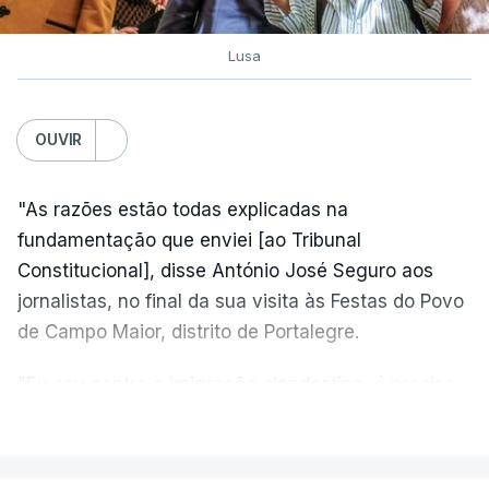
Lusa
OUVIR
"As razões estão todas explicadas na
fundamentação que enviei [ao Tribunal
Constitucional], disse António José Seguro aos
jornalistas, no final da sua visita às Festas do Povo
de Campo Maior, distrito de Portalegre.
"Eu sou contra a imigração clandestina, é preciso
combater ferozmente a imigração ilegal,
VER MAIS
precisamos de regular a nossa imigração e
precisamos de defender as nossas fronteiras e