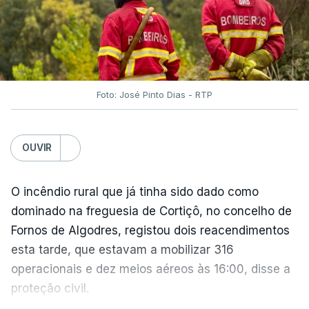
O Chega considerou "de uma enorme gravidade" a
decisão do Presidente da República
de enviar para
o Tribunal Constitucional o decreto sobre retorno
de estrangeiros, sustentando tratar-se de "uma
irresponsabilidade".
Foto: José Pinto Dias - RTP
Na sexta-feira, a Presidência da República
anunciou que
António José Seguro pediu ao
OUVIR
Tribunal Constitucional a fiscalização preventiva do
decreto
do parlamento sobre concessão de asilo,
detenção e retorno de estrangeiros, aprovado com
O incêndio rural que já tinha sido dado como
votos a favor de PSD, IL e CDS-PP e a abstenção
dominado na freguesia de Cortiçô, no concelho de
do Chega.
Fornos de Algodres, registou dois reacendimentos
esta tarde, que estavam a mobilizar 316
Na nota que acompanha esta decisão, o
operacionais e dez meios aéreos às 16:00, disse a
Presidente da República, apesar de considerar
proteção civil.
necessário combater a imigração ilegal e garantir a