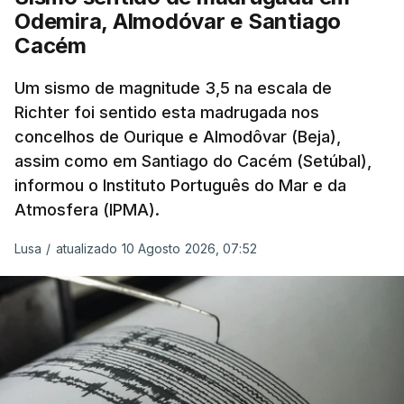
Odemira, Almodóvar e Santiago
Pelo contrário, a precipitação manteve-se
muito
Cacém
abaixo do normal
e, em vários países, os solos
Um sismo de magnitude 3,5 na escala de
perderam grande parte da humidade.
Richter foi sentido esta madrugada nos
concelhos de Ourique e Almodôvar (Beja),
Houve também uma “
diminuição significativa de
assim como em Santiago do Cacém (Setúbal),
caudais de rios
, incluindo rios como o Sena, o
informou o Instituto Português do Mar e da
Reno e o Danúbio” que teve
impacto no
Atmosfera (IPMA).
abastecimento de água
, irrigação e na produção
de energia em vários países.
Lusa
/
atualizado 10 Agosto 2026, 07:52
De acordo com o Serviço de Mudanças Climáticas
Copernicus
, implementado pelo Centro Europeu de
Previsões Meteorológicas de Médio Prazo,
julho
também registou a maior temperatura da
superfície do mar
de sempre, neste mês, nos