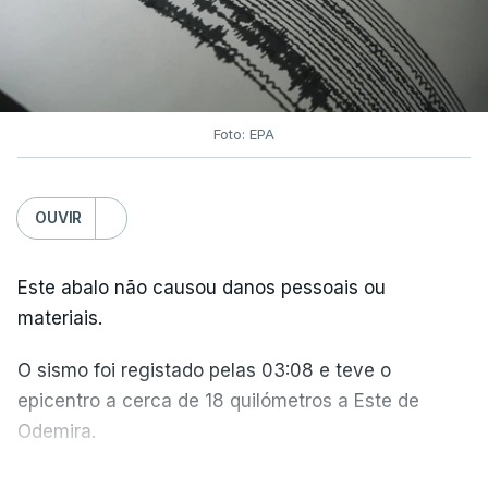
oceanos extrapolares.
Aliás, em toda a Europa os recordes ao longo do
Atlântico e do Mediterrâneo ocidental foram
Foto: EPA
associados a
ondas de calor marinhas fortes ou
severas
e generalizadas.
OUVIR
Em julho, a temperatura da superfície do mar
atingiu 20,96°C. O anterior recorde tinha sido
Este abalo não causou danos pessoais ou
estabelecido em julho de 2023, com 20,89°C.
materiais.
O sismo foi registado pelas 03:08 e teve o
Este recorde é enquadrado pelos cientistas do
epicentro a cerca de 18 quilómetros a Este de
Copernicus
numa
tendência mais ampla de
Odemira.
aquecimento climático
. E não apenas resultado
do fenómeno
El Niño
.
O abalo foi sentido com intensidade máxima IV, na