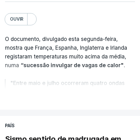
OUVIR
O documento, divulgado esta segunda-feira,
mostra que França, Espanha, Inglaterra e Irlanda
registaram temperaturas muito acima da média,
numa
“sucessão invulgar de vagas de calor"
.
"Entre maio e julho ocorreram quatro ondas
de calor, sendo a terceira e a quarta
VER MAIS
registadas em julho”.
Enquanto os termómetros iam registando
PAÍS
temperaturas recorde, também a
chuva não
ajudou
.
Sismo sentido de madrugada em