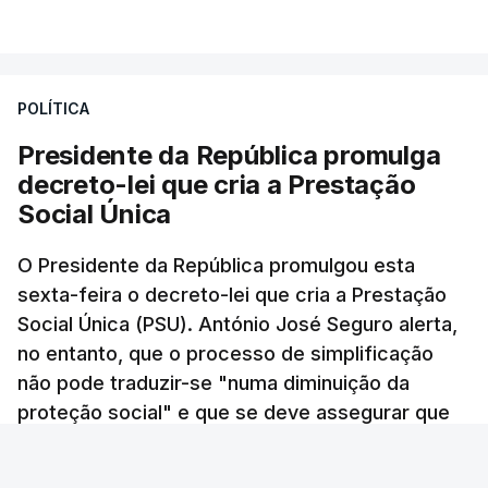
respondeu: porque o Governo está atrasado
na publicação de um decreto-lei que cria o fundo
que vai transferir estas receitas fiscais para os
territórios que são abrangidos por estas
POLÍTICA
barragens?", questionou ainda.
Presidente da República promulga
decreto-lei que cria a Prestação
Para o deputado socialista "é incompreensível não
Social Única
só que os impostos possam acabar por não serem
cobrados, como também que haja atrasos, seja por
O Presidente da República promulgou esta
motivos políticos ou por motivos burocráticos,
sexta-feira o decreto-lei que cria a Prestação
na transferência depois destas verbas para as
Social Única (PSU). António José Seguro alerta,
populações".
no entanto, que o processo de simplificação
não pode traduzir-se "numa diminuição da
"Esta semana saíram notícias que nos dizem que a
proteção social" e que se deve assegurar que
liquidação ainda não foi feita. É evidente que fazer
"ninguém é prejudicado" face à situação atual.
esta liquidação destes mais de 300 milhões de
euros não é uma tarefa fácil e, portanto, é natural