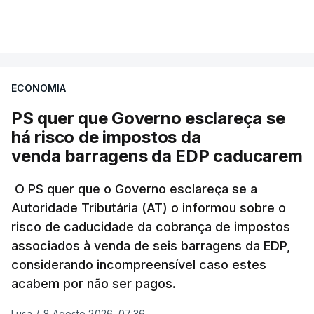
VER MAIS
A Judiciária confirma que foi o atual diretor quem
sugeriu esta auditoria e que a ministra concordou.
ECONOMIA
Não há prazos fixados para a conclusão desta
avaliação à Polícia Judiciária.
PS quer que Governo esclareça se
há risco de impostos da
Do início da polémica com a revelação de obras a
venda barragens da EDP caducarem
título pessoal, numa propriedade no Alentejo, feitas
pelo mesmo empreiteiro contratado 17 vezes para
O PS quer que o Governo esclareça se a
Autoridade Tributária (AT) o informou sobre o
obras na Polícia Judiciária (PJ) até aos últimos dias,
risco de caducidade da cobrança de impostos
em que até do Governo surgiram ordens para mais
associados à venda de seis barragens da EDP,
inquéritos e averiguações aos seus mandatos à
considerando incompreensível caso estes
frente da polícia criminal, Luís Neves está há
acabem por não ser pagos.
praticamente um mês sem sair do topo das
notícias.
Lusa
/
8 Agosto 2026, 07:36