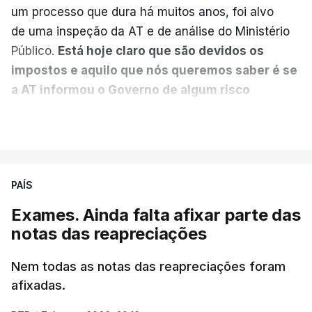
um processo que dura há muitos anos, foi alvo
nega que Construbarcelos
tenha feito obras na casa
de uma inspeção da AT e de análise do Ministério
onde vive
Público.
Está hoje claro que são devidos os
atualizado 7 Agosto 2026, 15:56
impostos e aquilo que nós queremos saber é se
a AT informou o Governo de algum risco
Auditoria à PJ foi pedida por
caducidade
", disse, em declarações à Lusa, o
VER MAIS
atual diretor
deputado do PS Miguel Costa Matos.
atualizado 7 Agosto 2026, 20:20
Na sequência de notícias desta semana sobre o
risco de caducidade dos 335,2 milhões euros
PAÍS
devidos em impostos pelo negócio das seis
Exames. Ainda falta afixar parte das
barragens transmontanas vendidas pela EDP à
notas das reapreciações
Engie, o PS questionou, através do Parlamento, o
ministro de Estado e das Finanças, Joaquim
Nem todas as notas das reapreciações foram
Miranda Sarmento, sobre o tema.
afixadas.