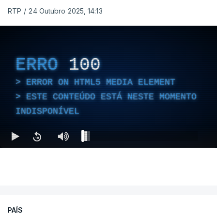
RTP
/
24 Outubro 2025, 14:13
ERRO
100
ERROR ON HTML5 MEDIA ELEMENT
ESTE CONTEÚDO ESTÁ NESTE MOMENTO
INDISPONÍVEL
PAÍS