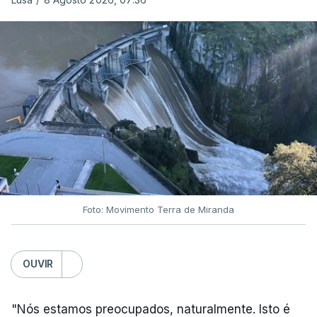
ARTIGOS RELACIONADOS
Nova polémica com Luís
Neves. Ministro nega
favorecimento a construtora
DST
7 Agosto 2026, 20:28
Foto: Movimento Terra de Miranda
Partidos criticam silêncio de
Luís Montenegro nas
polémicas com Luís Neves
OUVIR
atualizado 7 Agosto 2026, 21:04
"Nós estamos preocupados, naturalmente. Isto é
Diretor financeiro da PJ