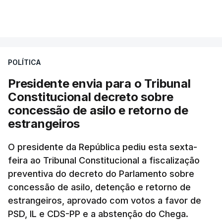
essa reforma específica".
VER MAIS
António José Seguro entende que a reforma reúne
treze apoios sociais "num só" e pretende "tornar o
POLÍTICA
sistema mais simples, mais justo e transparente".
Presidente envia para o Tribunal
"Sempre que seja possível reduzir burocracias,
Constitucional decreto sobre
eliminar sobreposições e garantir que os apoios
concessão de asilo e retorno de
chegam a quem mais necessita, estaremos a dar
estrangeiros
um passo na direção certa", argumenta o
O presidente da República pediu esta sexta-
Presidente da República.
feira ao Tribunal Constitucional a fiscalização
preventiva do decreto do Parlamento sobre
Assegurar que "ninguém é
concessão de asilo, detenção e retorno de
prejudicado"
estrangeiros, aprovado com votos a favor de
PSD, IL e CDS-PP e a abstenção do Chega.