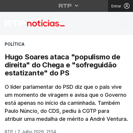
Entrar
Hugo Soares ataca "po
POLÍTICA
Hugo Soares ataca "populismo de
direita" do Chega e "sofreguidão
estatizante" do PS
O líder parlamentar do PSD diz que o país vive
um momento de viragem e avisa que o Governo
está apenas no início da caminhada. Também
Paulo Núncio, do CDS, pediu à CGTP para
atribuir uma medalha de mérito a André Ventura.
RTP
/
7 Julho 2026, 21:54