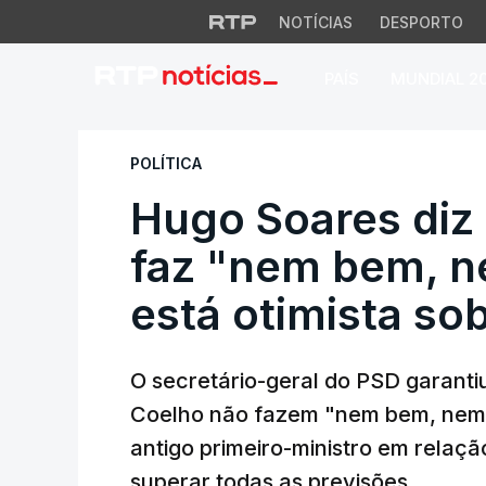
NOTÍCIAS
DESPORTO
PAÍS
MUNDIAL 2
Hugo Soares diz q
POLÍTICA
Hugo Soares diz
faz "nem bem, n
está otimista s
O secretário-geral do PSD garanti
Coelho não fazem "nem bem, nem m
antigo primeiro-ministro em relaçã
superar todas as previsões.