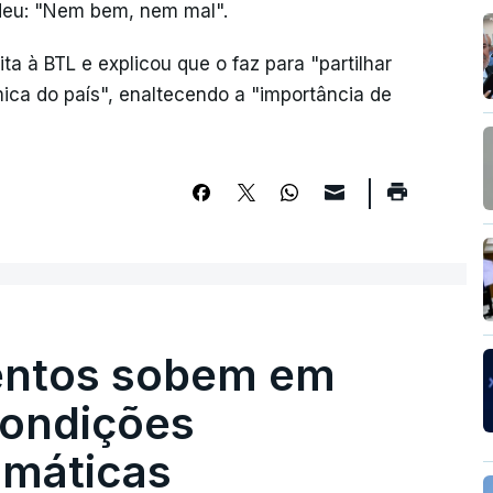
deu: "Nem bem, nem mal".
a à BTL e explicou que o faz para "partilhar
ca do país", enaltecendo a "importância de
entos sobem em
condições
limáticas