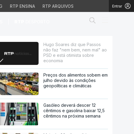
G
RTP ENSINA
RTP ARQUIVOS
Entrar
Abrir campo de
|
S
RTP
DESPORTO
 bem, nem mal" ao PSD 
Hugo Soares diz que Passos
não faz "nem bem, nem mal" ao
PSD e está otimista sobre
economia
Preços dos alimentos sobem em
julho devido às condições
geopolíticas e climáticas
Gasóleo deverá descer 12
cêntimos e gasolina baixar 12,5
cêntimos na próxima semana