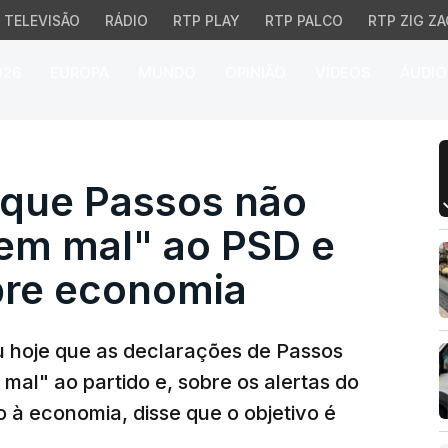
TELEVISÃO
RÁDIO
RTP PLAY
RTP PALCO
RTP ZIG ZA
026
EUROPA
MUNDO
OPINIÃO
VÍDEOS
ÁUDIO
ue Passos não faz "nem
 que Passos não
em mal" ao PSD e
obre economia
u hoje que as declarações de Passos
al" ao partido e, sobre os alertas do
o à economia, disse que o objetivo é