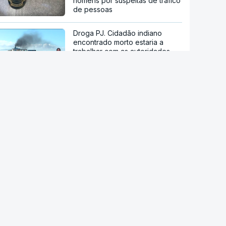
homens por suspeitas de tráfico
de pessoas
Droga PJ. Cidadão indiano
encontrado morto estaria a
trabalhar com as autoridades
Trump assina decreto que
impede "turismo de
nascimentos"
Diálogo entre Governo da
Venezuela e oposição marcado
por restrições à imprensa
María Corina Machado culpa
Governo pela morte de preso
político venezuelano-uruguaio