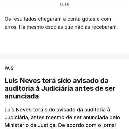
Lusa
Os resultados chegaram a conta gotas e com
erros. Há mesmo escolas que não as receberam.
ARTIGOS RELACIONADOS
PAÍS
Luís Neves terá sido avisado da
"Lei do Retorno".
auditoria à Judiciária antes de ser
Comunidades estrangeiras
anunciada
em Portugal apoiam decisão
de Seguro
Luís Neves terá sido avisado da auditoria à
atualizado 8 Agosto 2026, 13:36
Judiciária, antes mesmo de ser anunciada pelo
Ministério da Justiça. De acordo com o jornal
"Lei do Retorno". Chega