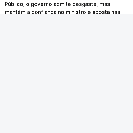
Público, o governo admite desgaste, mas
considera envio para TC do
mantém a confiança no ministro e aposta nas
diploma "tipo de atos
políticos irresponsáveis"
investigações para preservar a PJ.
8 Agosto 2026, 10:04
RTP Notícias
/
atualizado 8 Agosto 2026, 13:38
Presidente envia para o
Tribunal Constitucional
decreto sobre concessão
de asilo e retorno de
estrangeiros
atualizado 7 Agosto 2026, 18:47
TÓPICOS
Chega
Lusa