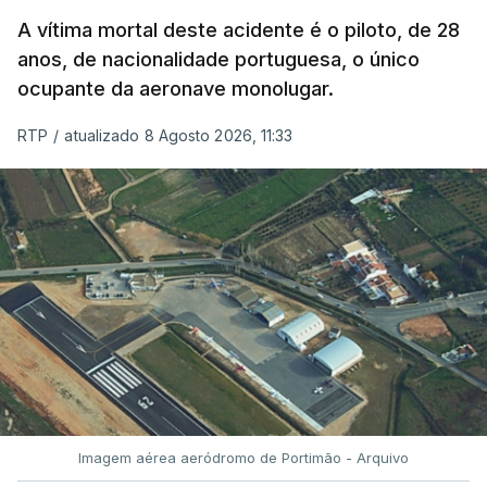
garantido o superior interesse da criança.
A vítima mortal deste acidente é o piloto, de 28
anos, de nacionalidade portuguesa, o único
ocupante da aeronave monolugar.
ERRO
100
RTP
/
atualizado 8 Agosto 2026, 11:33
ERROR ON HTML5 MEDIA ELEMENT
ESTE CONTEÚDO ESTÁ NESTE
MOMENTO INDISPONÍVEL
O Chega considerou "de uma enorme gravidade" a
decisão do Presidente da República
de enviar para
o Tribunal Constitucional o decreto sobre retorno
de estrangeiros, sustentando tratar-se de "uma
Imagem aérea aeródromo de Portimão - Arquivo
irresponsabilidade".