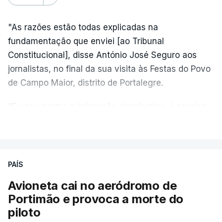
"As razões estão todas explicadas na
fundamentação que enviei [ao Tribunal
Constitucional], disse António José Seguro aos
jornalistas, no final da sua visita às Festas do Povo
de Campo Maior, distrito de Portalegre.
"Eu sou contra a imigração clandestina, é preciso
combater ferozmente a imigração ilegal,
VER MAIS
precisamos de regular a nossa imigração e
precisamos de defender as nossas fronteiras e
nada disto é incompatível com tratarmos com
PAÍS
dignidade as pessoas, designadamente menores e
Avioneta cai no aeródromo de
crianças", acrescentou.
Portimão e provoca a morte do
piloto
António José Seguro mostrou dúvidas sobre se é