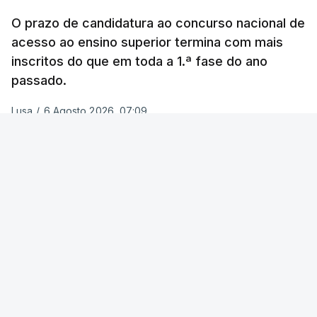
Na
Terceira
, na Praia da Vitória, o mau tempo
deixou o parque de campismo sem condições
O prazo de candidatura ao concurso nacional de
acesso ao ensino superior termina com mais
foram por isso realojadas 67 pessoas no parque de
inscritos do que em toda a 1.ª fase do ano
estacionamento da escola profissional, como
passado.
explicou à RTP Antena 1 Vânia Ferreira, presidente
da Câmara Municipal da Praia da Vitória.
Lusa
/
6 Agosto 2026, 07:09
ERRO
100
ERROR ON HTML5 MEDIA ELEMENT
ESTE CONTEÚDO ESTÁ NESTE
MOMENTO INDISPONÍVEL
O transporte destas pessoas foi feito pela