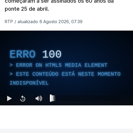
começaram a ser assinados os 60 anos da
ponte 25 de abril.
RTP
/
atualizado 6 Agosto 2026, 07:39
ERRO
100
ERROR ON HTML5 MEDIA ELEMENT
ESTE CONTEÚDO ESTÁ NESTE MOMENTO
INDISPONÍVEL