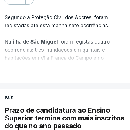
Segundo a Proteção Civil dos Açores, foram
registadas até esta manhã sete ocorrências.
Na
ilha de São Miguel
foram registas quatro
ocorrências: três inundações em quintais e
habitações em Vila Franca do Campo e no
Nordeste uma inundação numa casa.
VER MAIS
Em
São Jorge
houve duas: na freguesia da
Urzelina, no concelho de Velas, foi registada uma
PAÍS
inundação numa habitação e houve um
deslizamento de terras numa estrada nos Nortes,
Prazo de candidatura ao Ensino
que entretanto já foi parcialmente desobstruída.
Superior termina com mais inscritos
do que no ano passado