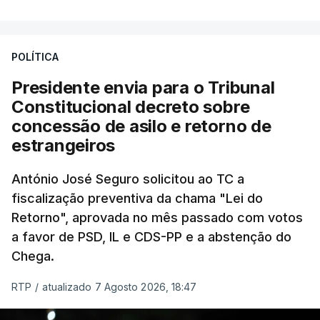
António José Seguro entende que a reforma reúne
treze apoios sociais "num só" e pretende "tornar o
POLÍTICA
sistema mais simples, mais justo e transparente".
Presidente envia para o Tribunal
"Sempre que seja possível reduzir burocracias,
Constitucional decreto sobre
eliminar sobreposições e garantir que os apoios
concessão de asilo e retorno de
chegam a quem mais necessita, estaremos a dar
estrangeiros
um passo na direção certa", argumenta o
António José Seguro solicitou ao TC a
Presidente da República.
fiscalização preventiva da chama "Lei do
Retorno", aprovada no mês passado com votos
Assegurar que "ninguém é
a favor de PSD, IL e CDS-PP e a abstenção do
prejudicado"
Chega.
RTP
/
atualizado 7 Agosto 2026, 18:47
O Preisdente deixa, no entanto, deixa alguns