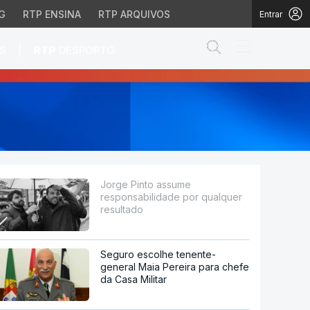
G
RTP ENSINA
RTP ARQUIVOS
Entrar
Abrir campo de
|
S
RTP
DESPORTO
qualquer resultado
Jorge Pinto assume
responsabilidade por qualquer
resultado
Seguro escolhe tenente-
general Maia Pereira para chefe
da Casa Militar