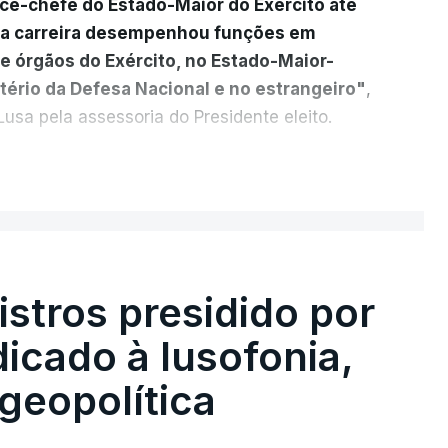
ice-chefe do Estado-Maior do Exército até
ua carreira desempenhou funções em
e órgãos do Exército, no Estado-Maior-
tério da Defesa Nacional e no estrangeiro"
,
usa pela assessoria do Presidente eleito.
cada a
participação "em duas missões no
ER MAIS
das, como comandante do 2.º Batalhão
mandante da Força da NATO no Kosovo, e,
 2.º comandante da Força Militar da ONU
stros presidido por
s Operações na Divisão de Operações,
icado à lusofonia,
s NATO de Proteção da Força e de
General do Comando Supremo das Forças
geopolítica
lgica", acrescenta-se.