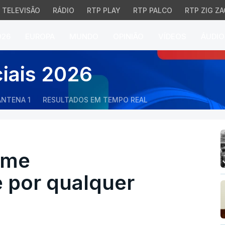
TELEVISÃO
RÁDIO
RTP PLAY
RTP PALCO
RTP ZIG ZA
026
EUROPA
MUNDO
OPINIÃO
VÍDEOS
ÁUDIO
e responsabilidade por 
ciais 2026
ANTENA 1
RESULTADOS EM TEMPO REAL
ume
e por qualquer