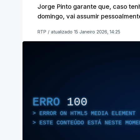
Jorge Pinto garante que, caso ten
domingo, vai assumir pessoalmente
RTP
/
atualizado 15 Janeiro 2026, 14:25
ERRO
100
ERROR ON HTML5 MEDIA ELEMENT
ESTE CONTEÚDO ESTÁ NESTE MOME