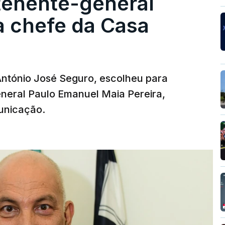
tenente-general
a chefe da Casa
 António José Seguro, escolheu para
eneral Paulo Emanuel Maia Pereira,
unicação.