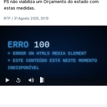
PS não viabiliza um Orçamento do estado com
estas medidas.
RTP
/
31 Agosto 2025, 20:13
ERRO
100
ERROR ON HTML5 MEDIA ELEMENT
ESTE CONTEÚDO ESTÁ NESTE MOMENTO
INDISPONÍVEL