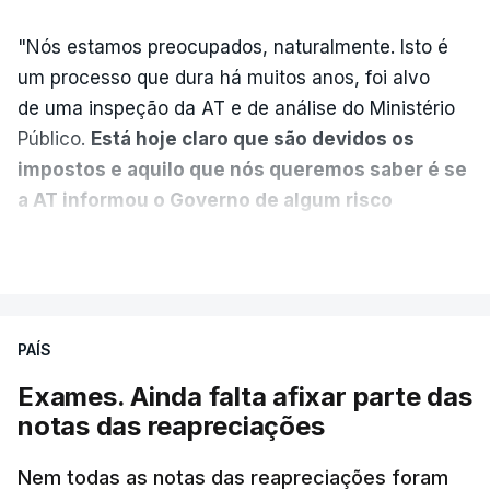
"Nós estamos preocupados, naturalmente. Isto é
Diretor financeiro da PJ
um processo que dura há muitos anos, foi alvo
nega que Construbarcelos
tenha feito obras na casa
de uma inspeção da AT e de análise do Ministério
onde vive
Público.
Está hoje claro que são devidos os
atualizado 7 Agosto 2026, 15:56
impostos e aquilo que nós queremos saber é se
a AT informou o Governo de algum risco
Auditoria à PJ foi pedida por
caducidade
", disse, em declarações à Lusa, o
VER MAIS
atual diretor
deputado do PS Miguel Costa Matos.
atualizado 7 Agosto 2026, 20:20
Na sequência de notícias desta semana sobre o
risco de caducidade dos 335,2 milhões euros
PAÍS
devidos em impostos pelo negócio das seis
Exames. Ainda falta afixar parte das
barragens transmontanas vendidas pela EDP à
notas das reapreciações
Engie, o PS questionou, através do Parlamento, o
ministro de Estado e das Finanças, Joaquim
Nem todas as notas das reapreciações foram