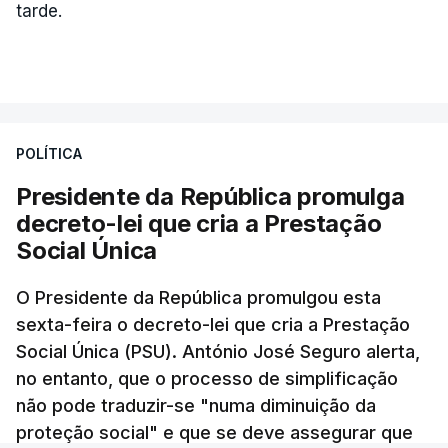
"Reforçámos uma pergunta que fizemos em abril e
tarde.
à qual o Ministro das Finanças ainda não
respondeu: porque o Governo está atrasado
na publicação de um decreto-lei que cria o fundo
que vai transferir estas receitas fiscais para os
territórios que são abrangidos por estas
POLÍTICA
barragens?", questionou ainda.
Presidente da República promulga
decreto-lei que cria a Prestação
Para o deputado socialista "é incompreensível não
Social Única
só que os impostos possam acabar por não serem
cobrados, como também que haja atrasos, seja por
O Presidente da República promulgou esta
motivos políticos ou por motivos burocráticos,
sexta-feira o decreto-lei que cria a Prestação
na transferência depois destas verbas para as
Social Única (PSU). António José Seguro alerta,
populações".
no entanto, que o processo de simplificação
não pode traduzir-se "numa diminuição da
"Esta semana saíram notícias que nos dizem que a
proteção social" e que se deve assegurar que
liquidação ainda não foi feita. É evidente que fazer