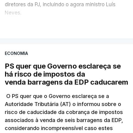
diretores da PJ, incluindo o agora ministro Luís
Neves.
VER MAIS
A Judiciária confirma que foi o atual diretor quem
sugeriu esta auditoria e que a ministra concordou.
ECONOMIA
Não há prazos fixados para a conclusão desta
avaliação à Polícia Judiciária.
PS quer que Governo esclareça se
há risco de impostos da
Do início da polémica com a revelação de obras a
venda barragens da EDP caducarem
título pessoal, numa propriedade no Alentejo, feitas
pelo mesmo empreiteiro contratado 17 vezes para
O PS quer que o Governo esclareça se a
Autoridade Tributária (AT) o informou sobre o
obras na Polícia Judiciária (PJ) até aos últimos dias,
risco de caducidade da cobrança de impostos
em que até do Governo surgiram ordens para mais
associados à venda de seis barragens da EDP,
inquéritos e averiguações aos seus mandatos à
considerando incompreensível caso estes
frente da polícia criminal, Luís Neves está há