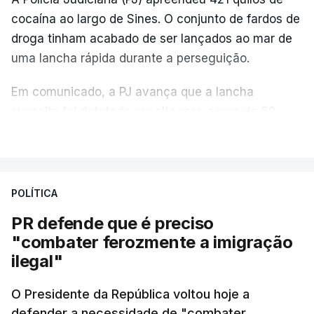
cocaína ao largo de Sines. O conjunto de fardos de
droga tinham acabado de ser lançados ao mar de
uma lancha rápida durante a perseguição.
Em comunicado, a PJ avança que a lancha
suspeita foi detetada em alto mar, cerca de 60
milhas náuticas ao largo de Sines.
VER MAIS
A apreensão aconteceu na tarde desta sexta-feira,
desencadeando uma ação de prevenção
POLÍTICA
desencadeada pela Polícia Judiciária, em
PR defende que é preciso
articulação com a Marinha, a Autoridade Marítima
"combater ferozmente a imigração
Nacional e a Força Aérea.
ilegal"
O ano de 2026 tem sido um ano de recordes: foi
O Presidente da República voltou hoje a
apreendida mais cocaína até ao momento de que
defender a necessidade de "combater