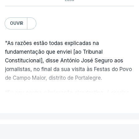
OUVIR
"As razões estão todas explicadas na
fundamentação que enviei [ao Tribunal
Constitucional], disse António José Seguro aos
jornalistas, no final da sua visita às Festas do Povo
de Campo Maior, distrito de Portalegre.
"Eu sou contra a imigração clandestina, é preciso
combater ferozmente a imigração ilegal,
VER MAIS
precisamos de regular a nossa imigração e
precisamos de defender as nossas fronteiras e
nada disto é incompatível com tratarmos com
PAÍS
dignidade as pessoas, designadamente menores e