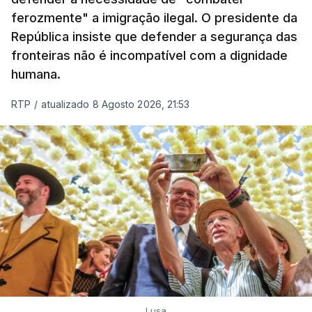
em todo o ano de 2025.
ferozmente" a imigração ilegal. O presidente da
A ação de prevenção visa a deteção em alto mar
República insiste que defender a segurança das
de embarcações de alta velocidade (EAV) que
fronteiras não é incompatível com a dignidade
humana.
utilizam a costa nacional para o tráfico de droga.
RTP
/
atualizado 8 Agosto 2026, 21:53
c/ Lusa
Lusa