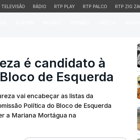
TELEVISÃO
RÁDIO
RTP PLAY
RTP PALCO
RTP ZIG ZA
026
EUROPA
MUNDO
OPINIÃO
VÍDEOS
ÁUDIO
a é candidato à coord
eza é candidato à
Bloco de Esquerda
reza vai encabeçar as listas da
missão Política do Bloco de Esquerda
er a Mariana Mortágua na