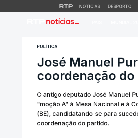
NOTÍCIAS
DESPORTO
PAÍS
MUNDIAL 2
José Manuel Purez
POLÍTICA
José Manuel Pur
coordenação do 
O antigo deputado José Manuel Pu
"moção A" à Mesa Nacional e à Co
(BE), candidatando-se para suced
coordenação do partido.