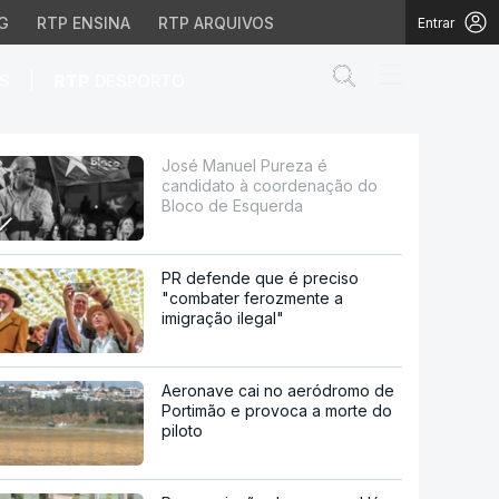
G
RTP ENSINA
RTP ARQUIVOS
Entrar
Abrir campo de
|
S
RTP
DESPORTO
enação do Bloco de Esq
José Manuel Pureza é
candidato à coordenação do
Bloco de Esquerda
PR defende que é preciso
"combater ferozmente a
imigração ilegal"
Aeronave cai no aeródromo de
Portimão e provoca a morte do
piloto