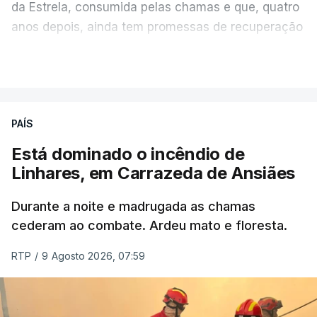
da Estrela, consumida pelas chamas e que, quatro
anos depois, ainda tem promessas de recuperação
por cumprir.
VER MAIS
ERRO
100
PAÍS
ERROR ON HTML5 MEDIA ELEMENT
Está dominado o incêndio de
Linhares, em Carrazeda de Ansiães
ESTE CONTEÚDO ESTÁ NESTE
MOMENTO INDISPONÍVEL
Durante a noite e madrugada as chamas
cederam ao combate. Ardeu mato e floresta.
RTP
/
9 Agosto 2026, 07:59