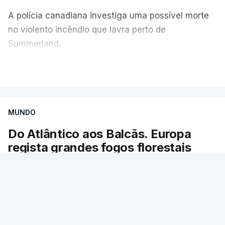
A polícia canadiana investiga uma possível morte
no violento incêndio que lavra perto de
Summerland.
VER MAIS
Éum cenário de terror, descreve o primeiro-ministro
da Columbia Britânica, David Iby.
MUNDO
Do Atlântico aos Balcãs. Europa
ERRO
100
regista grandes fogos florestais
ERROR ON HTML5 MEDIA ELEMENT
As chamas obrigaram à evacuação de dezenas
ESTE CONTEÚDO ESTÁ NESTE
de localidades. Desde maio, já ardeu uma área
MOMENTO INDISPONÍVEL
igual à do Luxemburgo.
27 min.
RTP
/