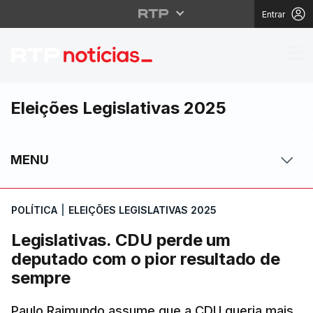
Entrar
Legislativas. CDU per
Eleições Legislativas 2025
MENU
POLÍTICA
|
ELEIÇÕES LEGISLATIVAS 2025
Legislativas. CDU perde um
deputado com o pior resultado de
sempre
Paulo Raimundo assume que a CDU queria mais