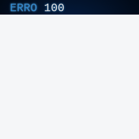
ERRO
100
A maioria dos inquiridos nesta sondagem (42%)
avaliou este último mandato de Carlos Moedas
ERROR ON HTML5 MEDIA ELEMENT
na Câmara de Lisboa como “suficiente”.
ESTE CONTEÚDO ESTÁ NESTE MOMENTO
INDISPONÍVEL
Vinte e dois por cento avaliaram como “mau”,
19% como “bom” e apenas dois por cento
como “muito bom”.
Foto: Nuno Patrício - RTP
Já Manuel Pizarro diz que o tema da segurança
Os resultados permitem concluir que eleitores com
deve ser tratado sem demagogias e aconselha
intenção de voto na coligação liderada pelo PS e
Pedro Duarte a acalmar-se.
eleitores que tencionam votar CDU manifestam
avaliação média claramente negativa
relativamente ao mandato de Moedas.
“Eleitores que tencionam votar na coligação