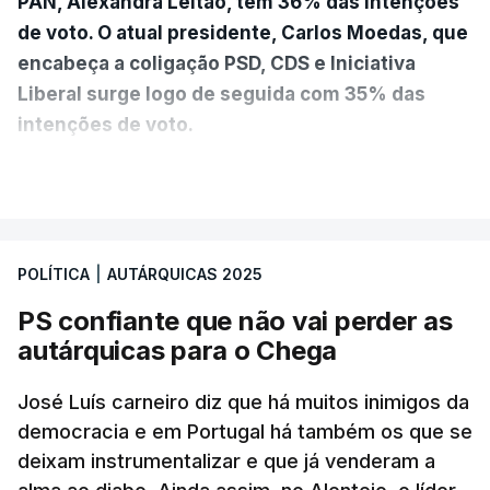
PAN, Alexandra Leitão, tem 36% das intenções
de voto. O atual presidente, Carlos Moedas, que
encabeça a coligação PSD, CDS e Iniciativa
Liberal surge logo de seguida com 35% das
intenções de voto.
VER MAIS
A diferença é mínima e traduz-se num empate
técnico por se encontrar dentro da margem de
erro. A hipótese de uma maioria absoluta parece
POLÍTICA
|
AUTÁRQUICAS 2025
estar, assim, afastada na Câmara da capital.
PS confiante que não vai perder as
O Chega surge como terceira força política
autárquicas para o Chega
(12%) e a CDU como quarta (8%).
A quinta força
política nesta sondagem é a “Democrática Aliança
José Luís carneiro diz que há muitos inimigos da
- Coligação PPM/PTP”. “Este é um resultado que
democracia e em Portugal há também os que se
deixam instrumentalizar e que já venderam a
causa surpresa e merece ser destacado”, lê-se no