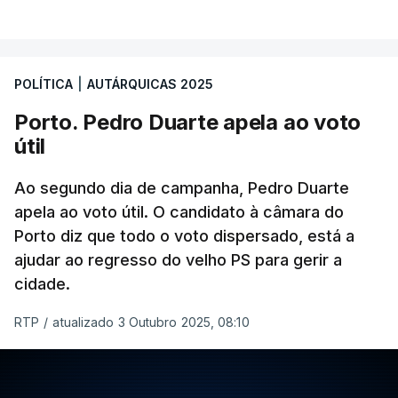
sondagem levaria a que as coligações “Viver
Lisboa” e “Por ti, Lisboa” obtivessem entre seis a
oito mandatos. O Chega elegeria dois vereadores e
a CDU ficaria muito provavelmente com um, com a
POLÍTICA
|
AUTÁRQUICAS 2025
possibilidade de chegar a dois.
Porto. Pedro Duarte apela ao voto
útil
Quando questionados sobre quem acham que
vai ganhar a corrida à Câmara de Lisboa, os
Ao segundo dia de campanha, Pedro Duarte
entrevistados não são tão indecisos e a maioria
apela ao voto útil. O candidato à câmara do
(51%) concorda que será Carlos Moedas.
Porto diz que todo o voto dispersado, está a
Apenas 19% votou em Alexandra Leitão.
ajudar ao regresso do velho PS para gerir a
cidade.
Inquiridos dão nota “suficiente” a
RTP
/
atualizado 3 Outubro 2025, 08:10
Moedas