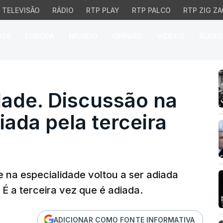
TELEVISÃO
RÁDIO
RTP PLAY
RTP PALCO
RTP ZIG ZA
026
EUROPA
MUNDO
OPINIÃO
VÍDEOS
ÁUDIO
de. Discussão na especi
dade. Discussão na
iada pela terceira
e na especialidade voltou a ser adiada
 É a terceira vez que é adiada.
ADICIONAR COMO FONTE INFORMATIVA