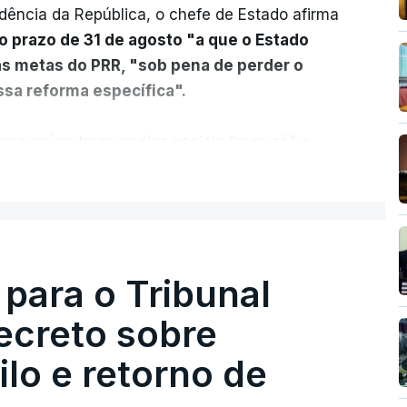
dência da República, o chefe de Estado afirma
o prazo de 31 de agosto "a que o Estado
as metas do PRR, "sob pena de perder o
sa reforma específica".
rma reúne treze apoios sociais "num só" e
 mais justo e transparente".
ER MAIS
acias, eliminar sobreposições e garantir que
a, estaremos a dar um passo na direção
lica.
 para o Tribunal
ecreto sobre
rejudicado"
lo e retorno de