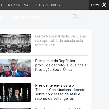
G
RTP ENSINA
RTP ARQUIVOS
Entrar
Abrir campo de
|
S
RTP
DESPORTO
alidade adiada pela ter
Lei da Nacionalidade. Discussão
na especialidade adiada pela
terceira vez
Presidente da República
promulga decreto-lei que cria a
Prestação Social Única
Presidente envia para o
Tribunal Constitucional decreto
sobre concessão de asilo e
retorno de estrangeiros