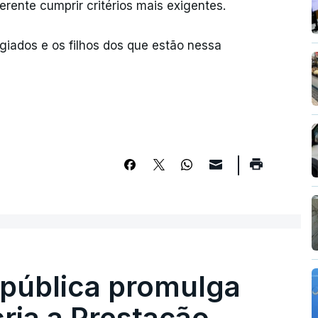
rente cumprir critérios mais exigentes.
ugiados e os filhos dos que estão nessa
epública promulga
cria a Prestação