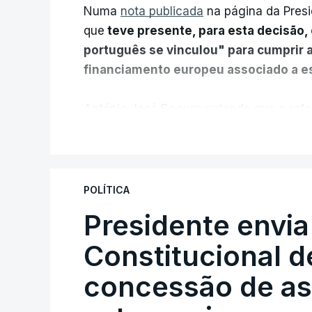
Numa
nota publicada
na página da Presi
que
teve presente, para esta decisão, 
português se vinculou" para cumprir 
financiamento europeu associado a es
António José Seguro entende que a refo
pretende "tornar o sistema mais simples,
V
"Sempre que seja possível reduzir burocr
os apoios chegam a quem mais necessit
POLÍTICA
certa", argumenta o Presidente da Repúb
Presidente envia
Constitucional d
Assegurar que "ninguém é p
concessão de asi