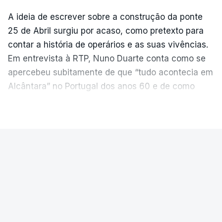
A ideia de escrever sobre a construção da ponte
25 de Abril surgiu por acaso, como pretexto para
contar a história de operários e as suas vivências.
Em entrevista à RTP, Nuno Duarte conta como se
apercebeu subitamente de que “tudo acontecia em
Alcântara” no Portugal dos anos 60 e de como
poderia incluir esta obra marcante na ficção. Hoje,
VER MAIS
quando passa pelo aço de cor avermelhada que
faz a ligação entre as duas margens do Tejo, sorri
e reconhece como a ponte mudou a sua vida de
PAÍS
forma inesperada, através da literatura.
Ponte 25 de Abril celebra seis
Em
“Pés de Barro”,
lê-se a história ficcionada de
décadas
como se produziu esta grande infraestrutura, à
época, a maior ponte suspensa da Europa. Os
A Ponte 25 de Abril foi inaugurada precisamente