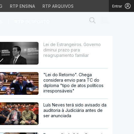
G
RTP ENSINA
RTP ARQUIVOS
Entrar
Abrir campo de
|
S
RTP
DESPORTO
o para reagrupamento fa
Lei de Estrangeiros. Governo
diminui prazo para
reagrupamento familiar
"Lei do Retorno". Chega
considera envio para TC do
diploma "tipo de atos políticos
irresponsáveis"
Luís Neves terá sido avisado da
auditoria à Judiciária antes de
ser anunciada