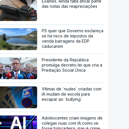
Exames. Ainda falta afixar parte
das notas das reapreciações
PS quer que Governo esclareça
se há risco de impostos da
venda barragens da EDP
caducarem
Presidente da República
promulga decreto-lei que cria a
Prestação Social Única
Vítimas de `nudes` criadas com
IA mudam de escola para
escapar ao `bullying`
Adolescentes criam imagens de
colegas nuas com IA como se
fosse brincadeira, mas é crime