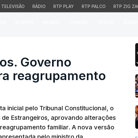
TELEVISÃO
RÁDIO
RTP PLAY
RTP PALCO
RTP ZIG ZA
026
EUROPA
MUNDO
OPINIÃO
VÍDEOS
ÁUDIO
s. Governo diminui praz
ros. Governo
ara reagrupamento
inicial pelo Tribunal Constitucional, o
 de Estrangeiros, aprovando alterações
 reagrupamento familiar. A nova versão
 apresentada pelo ministro da