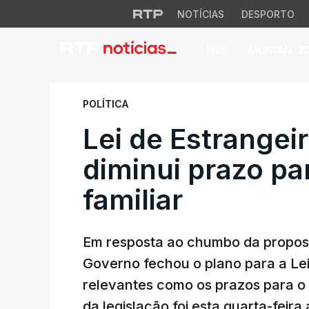
NOTÍCIAS
DESPORTO
PAÍS
MUNDIAL 2
Lei de Estrangeiro
POLÍTICA
Lei de Estrangei
diminui prazo p
familiar
Em resposta ao chumbo da proposta 
Governo fechou o plano para a Lei
relevantes como os prazos para o
da legislação foi esta quarta-feira