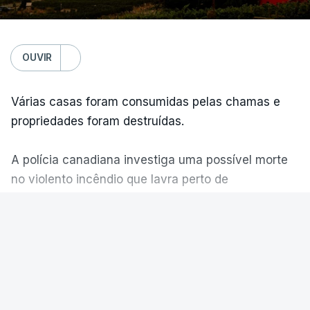
OUVIR
Várias casas foram consumidas pelas chamas e
propriedades foram destruídas.
A polícia canadiana investiga uma possível morte
no violento incêndio que lavra perto de
Summerland.
VER MAIS
É um cenário de terror, descreve o primeiro-
ministro da Columbia Britânica, David Iby.
MUNDO
|
GUERRA NO MÉDIO ORIENTE