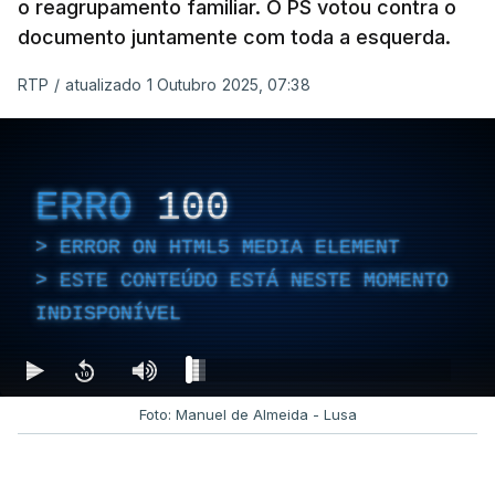
o reagrupamento familiar. O PS votou contra o
documento juntamente com toda a esquerda.
RTP
/
atualizado 1 Outubro 2025, 07:38
ERRO
100
ERROR ON HTML5 MEDIA ELEMENT
ESTE CONTEÚDO ESTÁ NESTE MOMENTO
INDISPONÍVEL
Foto: Manuel de Almeida - Lusa