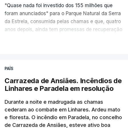
"Quase nada foi investido dos 155 milhões que
foram anunciados" para o Parque Natural da Serra
da Estrela, consumida pelas chamas e que, quatro
anos depois, ainda tem promessas de recuperação
por cumprir.
VER MAIS
ERRO
100
PAÍS
ERROR ON HTML5 MEDIA ELEMENT
Carrazeda de Ansiães. Incêndios de
Linhares e Paradela em resolução
ESTE CONTEÚDO ESTÁ NESTE
MOMENTO INDISPONÍVEL
Durante a noite e madrugada as chamas
cederam ao combate em Linhares. Ardeu mato
e floresta. O incêndio em Paradela, no concelho
de Carrazeda de Ansiães, esteve ativo boa