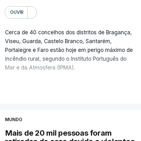
OUVIR
Cerca de 40 concelhos dos distritos de Bragança,
Viseu, Guarda, Castelo Branco, Santarém,
Portalegre e Faro estão hoje em perigo máximo de
incêndio rural, segundo o Instituto Português do
Mar e da Atmosfera (IPMA).
O IPMA colocou também em perigo muito elevado
VER MAIS
de incêndio cerca de 90 concelhos dos distritos de
Vila Real, Bragança, Porto, Aveiro, Viseu, Guarda,
Castelo Branco, Coimbra, Leiria, Santarém,
MUNDO
Portalegre, Évora, Beja e Faro.
Mais de 20 mil pessoas foram
Sob perigo elevado de incêndio estão 65