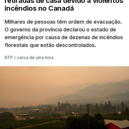
retiradas de casa devido a violentos
concelhos dos distritos de Viana do Castelo, Vila
incêndios no Canadá
Real, Braga, Porto, Aveiro, Coimbra, Viseu, Leiria,
Santarém, Lisboa, Setúbal, Portalegre, Évora, Beja
Milhares de pessoas têm ordem de evacuação.
O governo da província declarou o estado de
e Faro.
emergência por causa de dezenas de incêndios
florestais que estão descontrolados.
O perigo de incêndio rural determinado pelo IPMA
tem cinco níveis, que vão de reduzido a máximo.
RTP
/
cerca de uma hora
Os cálculos são obtidos a partir da temperatura do
ar, humidade relativa, velocidade do vento e
quantidade de precipitação nas 24 horas
anteriores.