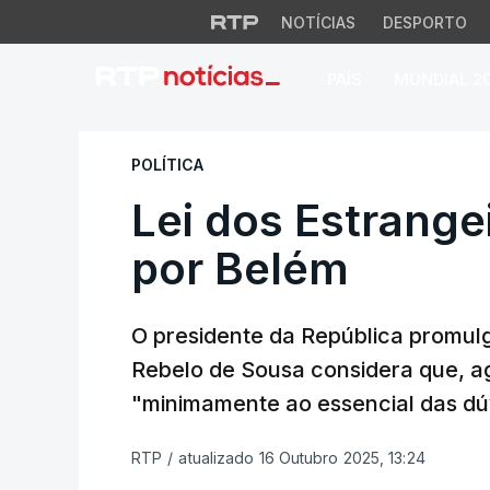
NOTÍCIAS
DESPORTO
PAÍS
MUNDIAL 2
Lei dos Estrangei
POLÍTICA
Lei dos Estrang
por Belém
O presidente da República promulg
Rebelo de Sousa considera que, a
"minimamente ao essencial das dúv
RTP
/
atualizado 16 Outubro 2025, 13:24