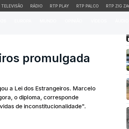
TELEVISÃO
RÁDIO
RTP PLAY
RTP PALCO
RTP ZIG ZA
026
EUROPA
MUNDO
OPINIÃO
VÍDEOS
ÁUDIO
ros promulgada por Bel
eiros promulgada
ou a Lei dos Estrangeiros. Marcelo
gora, o diploma, corresponde
idas de inconstitucionalidade".