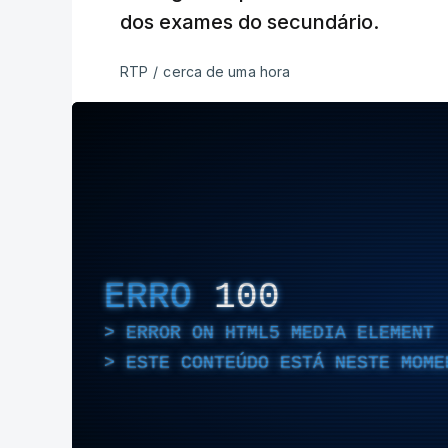
dos exames do secundário.
RTP
/
cerca de uma hora
ERRO
100
ERROR ON HTML5 MEDIA ELEMENT
ESTE CONTEÚDO ESTÁ NESTE MOME