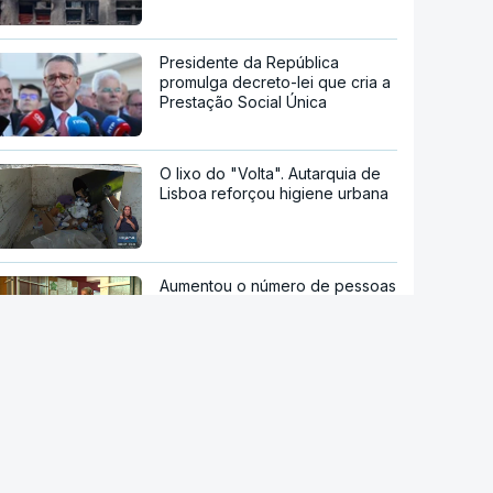
Presidente da República
promulga decreto-lei que cria a
Prestação Social Única
O lixo do "Volta". Autarquia de
Lisboa reforçou higiene urbana
Aumentou o número de pessoas
a receber apoio alimentar da
AMI
Fórum das Ilhas do Pacífico
termina sem condenação
conjunta a teste de míssil da
China