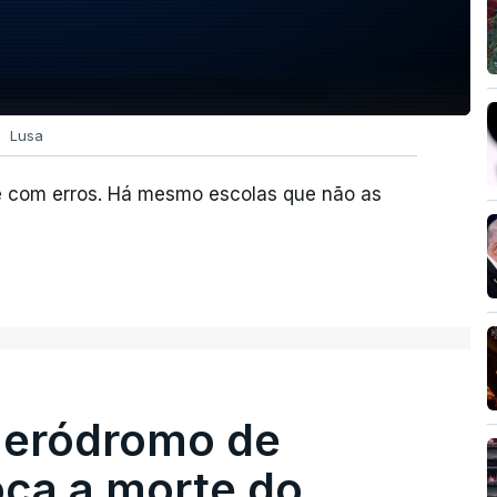
Lusa
e com erros. Há mesmo escolas que não as
 aeródromo de
oca a morte do