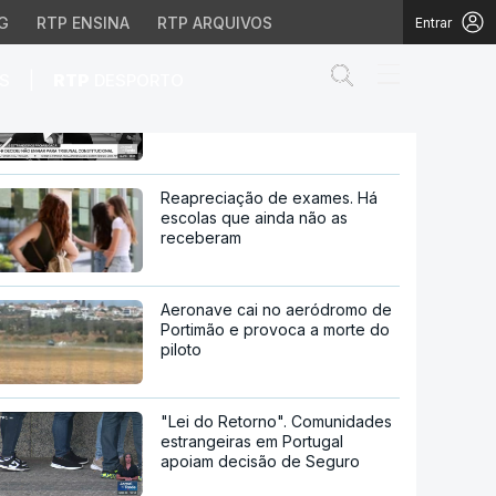
G
RTP ENSINA
RTP ARQUIVOS
Entrar
Abrir campo de
|
S
RTP
DESPORTO
Lei dos Estrangeiros
promulgada por Belém
ém
Reapreciação de exames. Há
escolas que ainda não as
receberam
Aeronave cai no aeródromo de
Portimão e provoca a morte do
piloto
"Lei do Retorno". Comunidades
estrangeiras em Portugal
apoiam decisão de Seguro