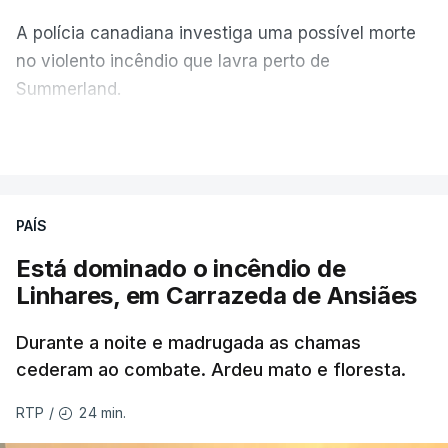
A polícia canadiana investiga uma possível morte
no violento incêndio que lavra perto de
Summerland.
VER MAIS
Éum cenário de terror, descreve o primeiro-ministro
da Columbia Britânica, David Iby.
PAÍS
Está dominado o incêndio de
ERRO
100
Linhares, em Carrazeda de Ansiães
ERROR ON HTML5 MEDIA ELEMENT
Durante a noite e madrugada as chamas
ESTE CONTEÚDO ESTÁ NESTE
cederam ao combate. Ardeu mato e floresta.
MOMENTO INDISPONÍVEL
24 min.
RTP
/