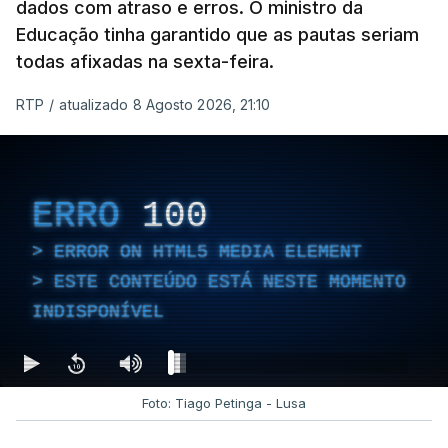
dados com atraso e erros. O ministro da
Educação tinha garantido que as pautas seriam
todas afixadas na sexta-feira.
RTP
/
atualizado 8 Agosto 2026, 21:10
ERRO
100
ERROR ON HTML5 MEDIA ELEMENT
ESTE CONTEÚDO ESTÁ NESTE MOMENTO
INDISPONÍVEL
Foto: Tiago Petinga - Lusa