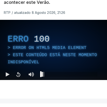
acontecer este Verão.
RTP
/
atualizado 8 Agosto 2026, 21:26
ERRO
100
ERROR ON HTML5 MEDIA ELEMENT
ESTE CONTEÚDO ESTÁ NESTE MOMENTO
INDISPONÍVEL