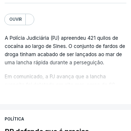
OUVIR
A Polícia Judiciária (PJ) apreendeu 421 quilos de
cocaína ao largo de Sines. O conjunto de fardos de
droga tinham acabado de ser lançados ao mar de
uma lancha rápida durante a perseguição.
Em comunicado, a PJ avança que a lancha
suspeita foi detetada em alto mar, cerca de 60
milhas náuticas ao largo de Sines.
VER MAIS
A apreensão aconteceu na tarde desta sexta-feira,
desencadeando uma ação de prevenção
POLÍTICA
desencadeada pela Polícia Judiciária, em