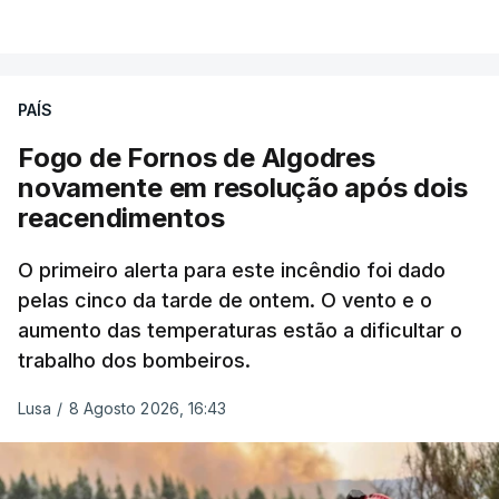
combater ferozmente a imigração ilegal,
VER MAIS
precisamos de regular a nossa imigração e
precisamos de defender as nossas fronteiras e
nada disto é incompatível com tratarmos com
PAÍS
dignidade as pessoas, designadamente menores e
Fogo de Fornos de Algodres
crianças", acrescentou.
novamente em resolução após dois
reacendimentos
António José Seguro mostrou dúvidas sobre se é
garantido o superior interesse da criança.
O primeiro alerta para este incêndio foi dado
pelas cinco da tarde de ontem. O vento e o
aumento das temperaturas estão a dificultar o
trabalho dos bombeiros.
ERRO
100
ERROR ON HTML5 MEDIA ELEMENT
Lusa
/
8 Agosto 2026, 16:43
ESTE CONTEÚDO ESTÁ NESTE
MOMENTO INDISPONÍVEL