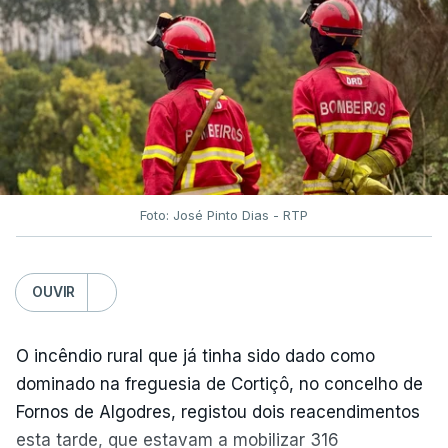
O Chega considerou "de uma enorme gravidade" a
decisão do Presidente da República
de enviar para
o Tribunal Constitucional o decreto sobre retorno
de estrangeiros, sustentando tratar-se de "uma
irresponsabilidade".
Foto: José Pinto Dias - RTP
Na sexta-feira, a Presidência da República
anunciou que
António José Seguro pediu ao
OUVIR
Tribunal Constitucional a fiscalização preventiva do
decreto
do parlamento sobre concessão de asilo,
detenção e retorno de estrangeiros, aprovado com
O incêndio rural que já tinha sido dado como
votos a favor de PSD, IL e CDS-PP e a abstenção
dominado na freguesia de Cortiçô, no concelho de
do Chega.
Fornos de Algodres, registou dois reacendimentos
esta tarde, que estavam a mobilizar 316