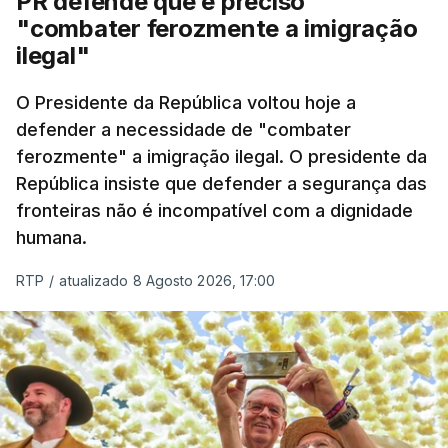
PR defende que é preciso
articulação com a Marinha, a Autoridade Marítima
"combater ferozmente a imigração
Nacional e a Força Aérea.
ilegal"
O ano de 2026 tem sido um ano de recordes: foi
O Presidente da República voltou hoje a
apreendida mais cocaína até ao momento de que
defender a necessidade de "combater
em todo o ano de 2025.
ferozmente" a imigração ilegal. O presidente da
A ação de prevenção visa a deteção em alto mar
República insiste que defender a segurança das
de embarcações de alta velocidade (EAV) que
fronteiras não é incompatível com a dignidade
humana.
utilizam a costa nacional para o tráfico de droga.
RTP
/
atualizado 8 Agosto 2026, 17:00
c/ Lusa