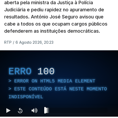
aberta pela ministra da Justiça à Polícia
Judiciária e pediu rapidez no apuramento de
resultados. António José Seguro avisou que
cabe a todos os que ocupam cargos públicos
defenderem as instituições democráticas.
RTP
/
6 Agosto 2026, 20:23
ERRO
100
ERROR ON HTML5 MEDIA ELEMENT
ESTE CONTEÚDO ESTÁ NESTE MOMENTO
INDISPONÍVEL