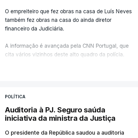
O empreiteiro que fez obras na casa de Luís Neves
também fez obras na casa do ainda diretor
financeiro da Judiciária.
A informação é avançada pela CNN Portugal, que
cita vários vizinhos deste alto quadro da polícia.
VER MAIS
Foi o diretor financeiro, Álvaro Pires, que assumiu a
responsabilidade de sugerir as instalações da
Construbarcelos para acolher um atrelado
POLÍTICA
apreendido numa operação de droga.
Auditoria à PJ. Seguro saúda
iniciativa da ministra da Justiça
O presidente da República saudou a auditoria