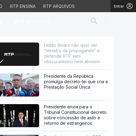
G
RTP ENSINA
RTP ARQUIVOS
Entrar
Abrir campo de
|
S
RTP
DESPORTO
propaganda" e defende 
Leitão Amaro não quer ser
"ministro da propaganda" e
defende RTP sem
obscurantismo nem ativismo
Presidente da República
promulga decreto-lei que cria a
Prestação Social Única
Presidente envia para o
Tribunal Constitucional decreto
sobre concessão de asilo e
retorno de estrangeiros