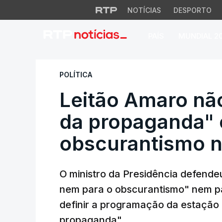
NOTÍCIAS
DESPORTO
PAÍS
MUNDIAL 2
Leitão Amaro não 
POLÍTICA
Leitão Amaro não
da propaganda"
obscurantismo n
O ministro da Presidência defende
nem para o obscurantismo" nem pa
definir a programação da estação 
propaganda".