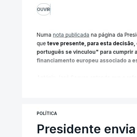
OUVIR
Numa
nota publicada
na página da Presi
que
teve presente, para esta decisão, 
português se vinculou" para cumprir 
financiamento europeu associado a es
António José Seguro entende que a refo
pretende "tornar o sistema mais simples,
V
"Sempre que seja possível reduzir burocr
os apoios chegam a quem mais necessit
POLÍTICA
certa", argumenta o Presidente da Repúb
Presidente envia