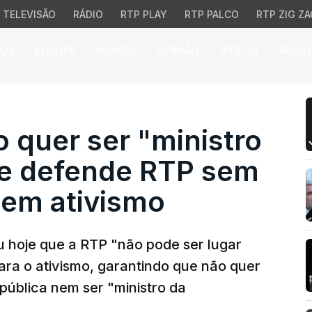
TELEVISÃO
RÁDIO
RTP PLAY
RTP PALCO
RTP ZIG ZA
026
EUROPA
MUNDO
OPINIÃO
VÍDEOS
ÁUDIO
quer ser "ministro da 
 quer ser "ministro
 e defende RTP sem
em ativismo
u hoje que a RTP "não pode ser lugar
ra o ativismo, garantindo que não quer
pública nem ser "ministro da