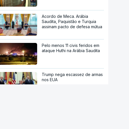
Acordo de Meca. Arábia
Saudita, Paquistão e Turquia
assinam pacto de defesa mútua
Pelo menos 11 civis feridos em
ataque Huthi na Arábia Saudita
Trump nega escassez de armas
nos EUA
Tribunal de Recurso dos EUA
bloqueia projeto de Trump para
salão de baile