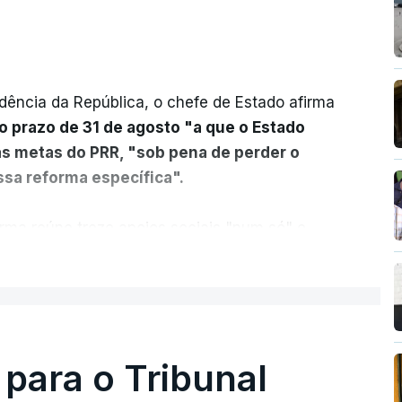
dência da República, o chefe de Estado afirma
o prazo de 31 de agosto "a que o Estado
as metas do PRR, "sob pena de perder o
sa reforma específica".
rma reúne treze apoios sociais "num só" e
 mais justo e transparente".
ER MAIS
acias, eliminar sobreposições e garantir que
a, estaremos a dar um passo na direção
lica.
 para o Tribunal