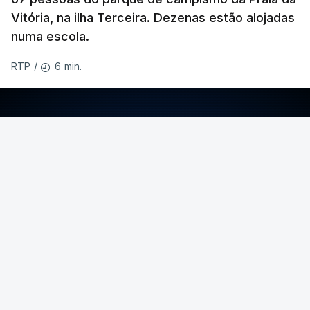
Vitória, na ilha Terceira. Dezenas estão alojadas
numa escola.
6 min.
RTP
/
ERRO
100
ERROR ON HTML5 MEDIA ELEMENT
ESTE CONTEÚDO ESTÁ NESTE MOMENTO
INDISPONÍVEL
O temporal provocou também uma derrocada e
várias inundações.