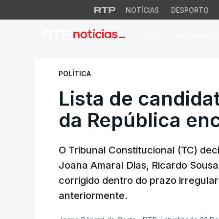
NOTÍCIAS
DESPORTO
PAÍS
MUNDIAL 2
Lista de candidato
POLÍTICA
Lista de candida
da República en
O Tribunal Constitucional (TC) dec
Joana Amaral Dias, Ricardo Sousa
corrigido dentro do prazo irregula
anteriormente.