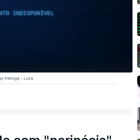
NTO INDISPONÍVEL
go Petinga - Lusa