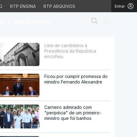
G
RTP ENSINA
RTP ARQUIVOS
Entrar
Abrir campo de
|
S
RTP
DESPORTO
ública encolheu
Lista de candidatos à
Presidência da República
encolheu
Ficou por cumprir promessa do
ministro Fernando Alexandre
Carneiro admirado com
"peripécia" de um primeiro-
ministro que foi banhos