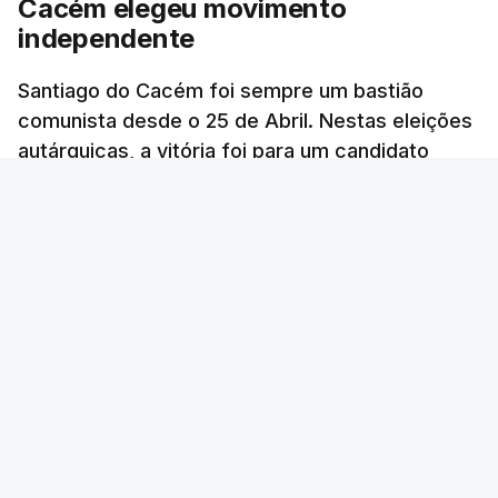
Cacém elegeu movimento
independente
Santiago do Cacém foi sempre um bastião
comunista desde o 25 de Abril. Nestas eleições
autárquicas, a vitória foi para um candidato
independente que teve um apoio inédito.
RTP
/
atualizado 15 Outubro 2025, 10:01
ERRO
100
ERROR ON HTML5 MEDIA ELEMENT
ESTE CONTEÚDO ESTÁ NESTE MOMENTO
INDISPONÍVEL