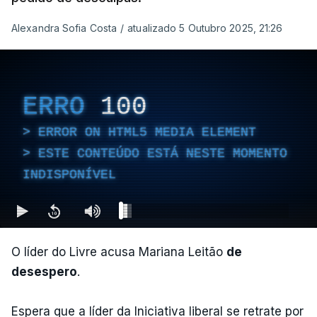
Alexandra Sofia Costa
/
atualizado 5 Outubro 2025, 21:26
ERRO
100
ERROR ON HTML5 MEDIA ELEMENT
ESTE CONTEÚDO ESTÁ NESTE MOMENTO
INDISPONÍVEL
O líder do Livre acusa Mariana Leitão
de
desespero
.
Espera que a líder da Iniciativa liberal se retrate por