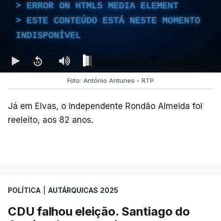
ERROR ON HTML5 MEDIA ELEMENT
ESTE CONTEÚDO ESTÁ NESTE MOMENTO
No último fim de semana, o secretário-geral do
INDISPONÍVEL
PCP
não deu como fechado
o apuramento de
votos.
Foto: António Antunes - RTP
c/ Lusa
Já em Elvas, o independente Rondão Almeida foi
reeleito, aos 82 anos.
ARTIGOS RELACIONADOS
Autárquicas. Chega vence
CDU por três votos e
confirma dois vereadores
POLÍTICA
|
AUTÁRQUICAS 2025
em Lisboa
atualizado 18 Outubro 2025, 21:48
CDU falhou eleição. Santiago do