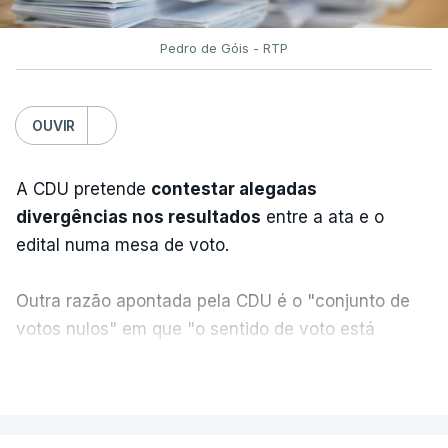
Pedro de Góis - RTP
OUVIR
A CDU pretende
contestar alegadas
divergências nos resultados
entre a ata e o
edital numa mesa de voto.
Outra razão apontada pela CDU é o "conjunto de
votos nulos" em que "o sentido de voto está
expresso na CDU", segundo apreciação da
VER MAIS
coligação, que protesta ainda face a "uma
divergência de critérios, porque alguns votos nulos
de outras forças políticas foram considerados