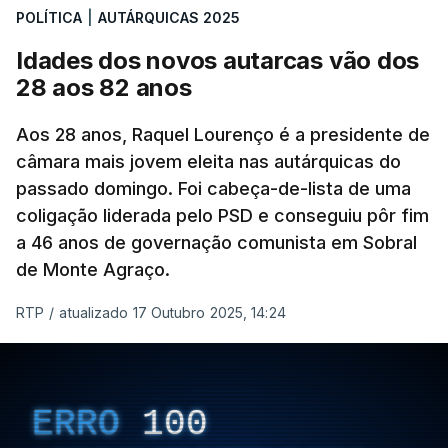
POLÍTICA
|
AUTÁRQUICAS 2025
válidos pelo apuramento geral".
Idades dos novos autarcas vão dos
As explicações pela voz de Sofia Lisboa, da CDU,
28 aos 82 anos
que sublinha que este "é um processo normal". No
entanto, admite que "desta vez é diferente",
Aos 28 anos, Raquel Lourenço é a presidente de
porque a diferença de votos é "muito curta" e,
câmara mais jovem eleita nas autárquicas do
passado domingo. Foi cabeça-de-lista de uma
portanto, tem a "particularidade de decidir, (de)
coligação liderada pelo PSD e conseguiu pôr fim
poucos votos decidirem" a eleição de um vereador.
a 46 anos de governação comunista em Sobral
de Monte Agraço.
RTP
/
atualizado 17 Outubro 2025, 14:24
ERRO
100
ERROR ON HTML5 MEDIA ELEMENT
ESTE CONTEÚDO ESTÁ NESTE
ERRO
100
MOMENTO INDISPONÍVEL