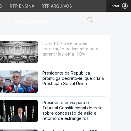
G
RTP ENSINA
RTP ARQUIVOS
Entrar
Abrir campo de
|
S
RTP
DESPORTO
tar para garantir lay-
Livre, PCP e BE pedem
apreciação parlamentar para
garantir lay-off a 100%
Presidente da República
promulga decreto-lei que cria a
Prestação Social Única
Presidente envia para o
Tribunal Constitucional decreto
sobre concessão de asilo e
retorno de estrangeiros