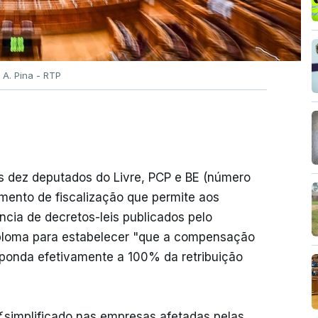
 A. Pina - RTP
s dez deputados do Livre, PCP e BE (número
umento de fiscalização que permite aos
ncia de decretos-leis publicados pelo
iploma para estabelecer "que a compensação
sponda efetivamente a 100% da retribuição
f
simplificado nas empresas afetadas pelas