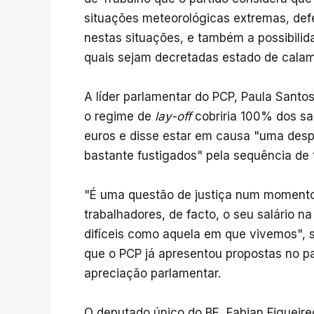
situações meteorológicas extremas, def
nestas situações, e também a possibilida
quais sejam decretadas estado de calam
A líder parlamentar do PCP, Paula Santo
o regime de
lay-off
cobriria 100% dos sal
euros e disse estar em causa "uma despr
bastante fustigados" pela sequência de
"É uma questão de justiça num momento t
trabalhadores, de facto, o seu salário na
difíceis como aquela em que vivemos", 
que o PCP já apresentou propostas no 
apreciação parlamentar.
O deputado único do BE, Fabian Figueire