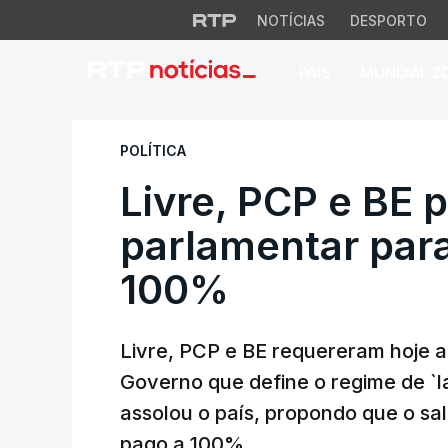
NOTÍCIAS
DESPORTO
PAÍS
MUNDIAL 2
Livre, PCP e BE pe
POLÍTICA
Livre, PCP e BE
parlamentar para 
100%
Livre, PCP e BE requereram hoje 
Governo que define o regime de `la
assolou o país, propondo que o sa
pago a 100%.