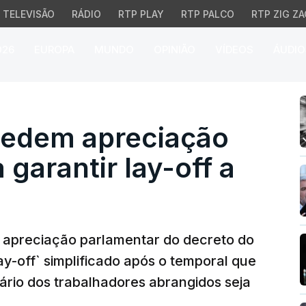
TELEVISÃO
RÁDIO
RTP PLAY
RTP PALCO
RTP ZIG ZA
026
EUROPA
MUNDO
OPINIÃO
VÍDEOS
ÁUDIO
dem apreciação parlamen
 pedem apreciação
garantir lay-off a
a apreciação parlamentar do decreto do
y-off` simplificado após o temporal que
lário dos trabalhadores abrangidos seja