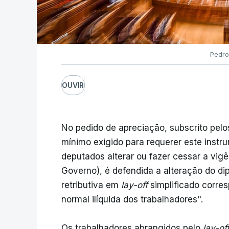
Pedro
OUVIR
No pedido de apreciação, subscrito pelo
mínimo exigido para requerer este instr
deputados alterar ou fazer cessar a vigê
Governo), é defendida a alteração do d
retributiva em
lay-off
simplificado corre
normal ilíquida dos trabalhadores".
Os trabalhadores abrangidos pelo
lay-of