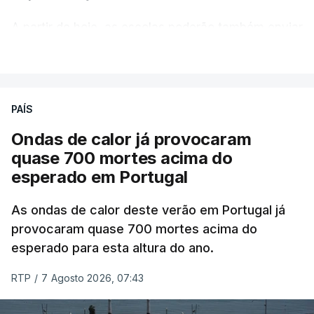
A partir de hoje, as escolas poderão também enviar
aos alunos as versões digitalizadas das respetivas
VER MAIS
provas classificadas, à semelhança do que
aconteceu durante a 1.ª fase.
PAÍS
Em anos anteriores, a consulta das provas
Ondas de calor já provocaram
dependia da apresentação de um requerimento,
quase 700 mortes acima do
mas o Governo decidiu, a partir deste ano,
esperado em Portugal
disponibilizar a cópia dos exames classificados a
todos os estudantes para "reforçar a transparência
As ondas de calor deste verão em Portugal já
e rigor do processo" devido às falhas na
provocaram quase 700 mortes acima do
classificação eletrónica.
esperado para esta altura do ano.
Serão também publicadas as notas da 2.ª fase
RTP
/
7 Agosto 2026, 07:43
das provas finais do 9.º ano.