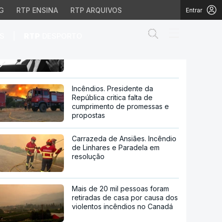
G
RTP ENSINA
RTP ARQUIVOS
Entrar
Abrir campo de
|
S
RTP
DESPORTO
Vital Moreira dá nota negativa à
Presidência de Marcelo
cia de Marcelo
Incêndios. Presidente da
República critica falta de
cumprimento de promessas e
propostas
Carrazeda de Ansiães. Incêndio
de Linhares e Paradela em
resolução
Mais de 20 mil pessoas foram
retiradas de casa por causa dos
violentos incêndios no Canadá