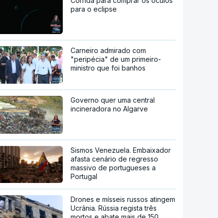
Corrida para comprar os óculos
para o eclipse
Carneiro admirado com
"peripécia" de um primeiro-
ministro que foi banhos
Governo quer uma central
incineradora no Algarve
Sismos Venezuela. Embaixador
afasta cenário de regresso
massivo de portugueses a
Portugal
Drones e mísseis russos atingem
Ucrânia. Rússia regista três
mortos e abate mais de 150