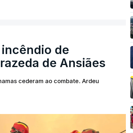
ER MAIS
 incêndio de
T
rrazeda de Ansiães
MENTO INDISPONÍVEL
chamas cederam ao combate. Ardeu