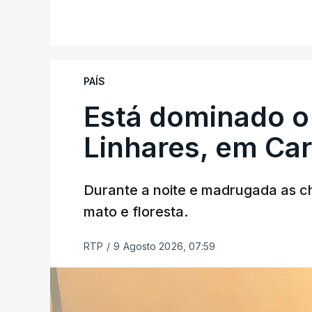
V
PAÍS
Está dominado o
ERRO
100
ERROR ON HTML5 MEDIA ELEMEN
Linhares, em Ca
ESTE CONTEÚDO ESTÁ NESTE MO
Durante a noite e madrugada as 
mato e floresta.
RTP
/
9 Agosto 2026, 07:59