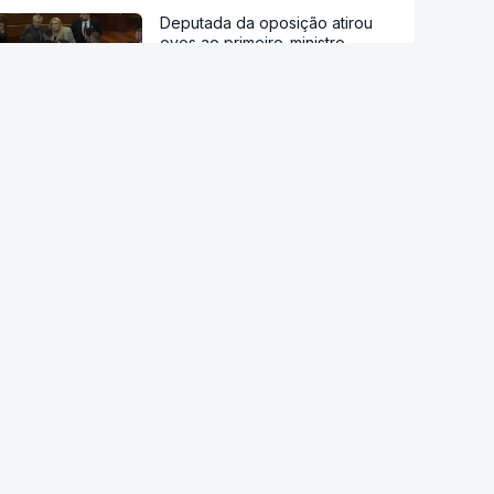
Deputada da oposição atirou
ovos ao primeiro-ministro
interino no Kosovo
Após Ceuta. UE pede a Meta e
TikTok que reforcem vigilância
sobre desinformação
Estão a aumentar os casos de
manipulação de imagens de
adolescentes com IA
OpenAI pausa novo modelo de
IA por risco "crítico" de
cibersegurança
Milhares de escuteiros em
acampamento regional