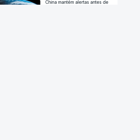
China mantém alertas antes de
possível aproximação do tufão
Dolphin no domingo
Arábia Saudita, Turquia e
Paquistão vão assinar acordo
de defesa mútua
Sessenta trabalhadores de
fábrica de calçado em Gaia
despedidos sem aviso
Endividamento das famílias
atingiu máximo histórico de 180
mil milhões de euros
Viajavam com crianças
africanas. PJ deteve dois