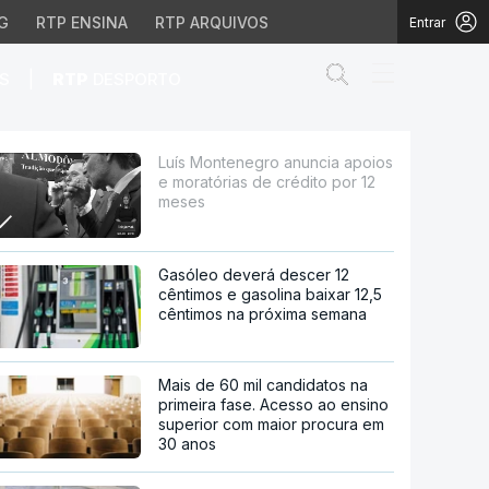
G
RTP ENSINA
RTP ARQUIVOS
Entrar
Abrir campo de
|
S
RTP
DESPORTO
ias de crédito por 12 
Luís Montenegro anuncia apoios
e moratórias de crédito por 12
meses
Gasóleo deverá descer 12
cêntimos e gasolina baixar 12,5
cêntimos na próxima semana
Mais de 60 mil candidatos na
primeira fase. Acesso ao ensino
superior com maior procura em
30 anos