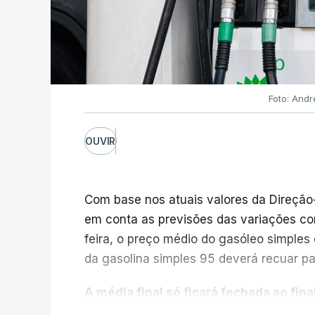
Foto: Andr
OUVIR
Com base nos atuais valores da Direção
em conta as previsões das variações co
feira, o preço médio do gasóleo simples d
da gasolina simples 95 deverá recuar par
A média final só ficará fechada ao final
função da evolução das cotações interna