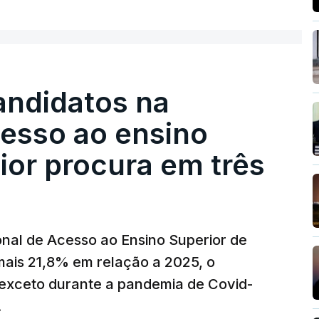
ER MAIS
ecimento, a marca e a localização.
sobre os Produtos Petrolíferos (ISP)
istos.
andidatos na
 redução extraordinária e temporária no ISP,
cesso ao ensino
preço dos combustíveis superior a 10
eços.
ior procura em três
erra no Irão, à tensão geopolítica no Médio
z, os preços dos combustíveis desceram
 e Teerão.
nal de Acesso ao Ensino Superior de
 as últimas semanas têm sido marcadas por
mais 21,8% em relação a 2025, o
verá ser revertida na próxima semana.
exceto durante a pandemia de Covid-
.