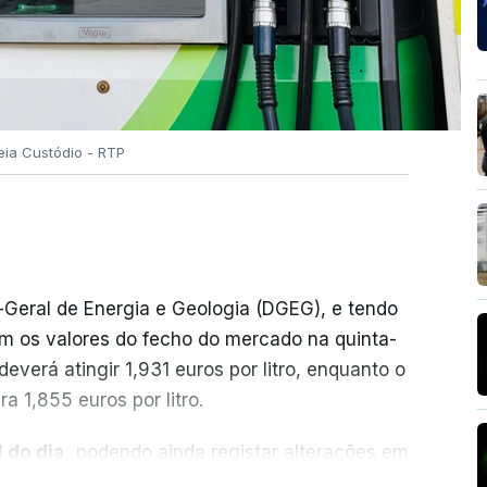
eia Custódio - RTP
-Geral de Energia e Geologia (DGEG), e tendo
m os valores do fecho do mercado na quinta-
everá atingir 1,931 euros por litro, enquanto o
a 1,855 euros por litro.
 do dia,
podendo ainda registar alterações em
cionais do petróleo, e o custo final na bomba