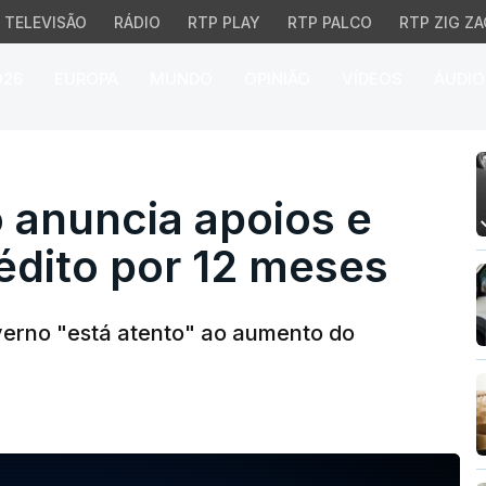
TELEVISÃO
RÁDIO
RTP PLAY
RTP PALCO
RTP ZIG ZA
026
EUROPA
MUNDO
OPINIÃO
VÍDEOS
ÁUDIO
uncia apoios e moratór
 anuncia apoios e
édito por 12 meses
overno "está atento" ao aumento do