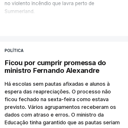
no violento incêndio que lavra perto de
Summerland.
VER MAIS
Éum cenário de terror, descreve o primeiro-ministro
da Columbia Britânica, David Iby.
POLÍTICA
Ficou por cumprir promessa do
ERRO
100
ministro Fernando Alexandre
ERROR ON HTML5 MEDIA ELEMENT
Há escolas sem pautas afixadas e alunos à
ESTE CONTEÚDO ESTÁ NESTE
espera das reapreciações. O processo não
MOMENTO INDISPONÍVEL
ficou fechado na sexta-feira como estava
previsto. Vários agrupamentos receberam os
dados com atraso e erros. O ministro da
Educação tinha garantido que as pautas seriam