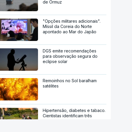
de Ormuz
"Opções militares adicionais".
Míssil da Coreia do Norte
apontado ao Mar do Japão
DGS emite recomendações
para observação segura do
eclipse solar
Remoinhos no Sol baralham
satélites
Hipertensão, diabetes e tabaco.
Cientistas identificam três
fatores a controlar para atrasar
a demência