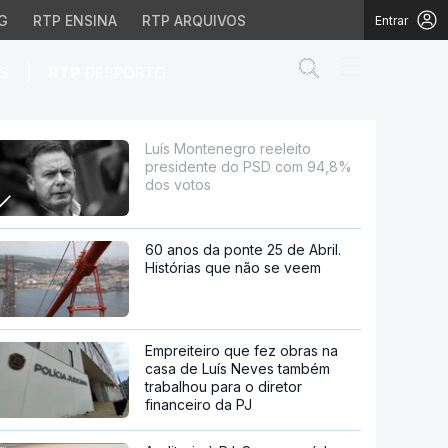
G
RTP ENSINA
RTP ARQUIVOS
Entrar
Abrir campo de
|
S
RTP
DESPORTO
PSD com 94,8% dos voto
Luís Montenegro reeleito
presidente do PSD com 94,8%
dos votos
60 anos da ponte 25 de Abril.
Histórias que não se veem
Empreiteiro que fez obras na
casa de Luís Neves também
trabalhou para o diretor
financeiro da PJ