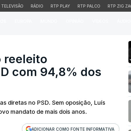
TELEVISÃO
RÁDIO
RTP PLAY
RTP PALCO
RTP ZIG ZA
026
EUROPA
MUNDO
OPINIÃO
VÍDEOS
ÁUDIO
eeleito presidente do 
reeleito
SD com 94,8% dos
das diretas no PSD. Sem oposição, Luís
ovo mandato de mais dois anos.
ADICIONAR COMO FONTE INFORMATIVA