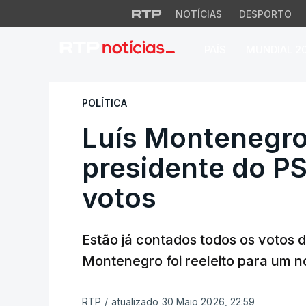
NOTÍCIAS
DESPORTO
PAÍS
MUNDIAL 2
Luís Montenegro r
POLÍTICA
Luís Montenegro 
presidente do P
votos
Estão já contados todos os votos 
Montenegro foi reeleito para um n
RTP
/
atualizado 30 Maio 2026, 22:59