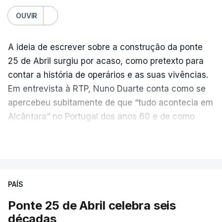
OUVIR
A ideia de escrever sobre a construção da ponte
25 de Abril surgiu por acaso, como pretexto para
contar a história de operários e as suas vivências.
Em entrevista à RTP, Nuno Duarte conta como se
apercebeu subitamente de que “tudo acontecia em
Alcântara” no Portugal dos anos 60 e de como
poderia incluir esta obra marcante na ficção. Hoje,
VER MAIS
quando passa pelo aço de cor avermelhada que
faz a ligação entre as duas margens do Tejo, sorri
e reconhece como a ponte mudou a sua vida de
PAÍS
forma inesperada, através da literatura.
Ponte 25 de Abril celebra seis
Em
“Pés de Barro”,
lê-se a história ficcionada de
décadas