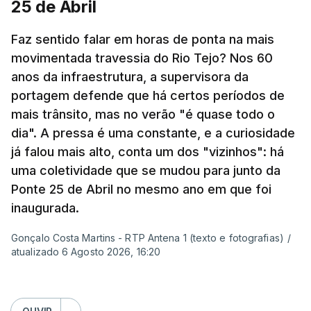
25 de Abril
Pergunta: O que é que o levou a querer escrever
Faz sentido falar em horas de ponta na mais
este livro? O que é que o inspirou? Porque é que
movimentada travessia do Rio Tejo? Nos 60
se interessou pela história da construção da
anos da infraestrutura, a supervisora da
ponte?
portagem defende que há certos períodos de
mais trânsito, mas no verão "é quase todo o
Resposta:
A ponte a mim sempre me fascinou
dia". A pressa é uma constante, e a curiosidade
muito porque é sinónimo de férias. Morava em
já falou mais alto, conta um dos "vizinhos": há
Sintra e na altura, há 40 anos, atravessar a ponte
uma coletividade que se mudou para junto da
para a outra margem era uma aventura. Portanto, a
Ponte 25 de Abril no mesmo ano em que foi
ponte sempre exerceu esse fascínio. Passar a
inaugurada.
ponte era passar para outro mundo. Normalmente,
Gonçalo Costa Martins - RTP Antena 1 (texto e fotografias)
/
um mundo de férias, uma coisa sempre boa.
atualizado 6 Agosto 2026, 16:20
O livro surgiu de histórias que se passavam num
quadro operário, portanto eu precisava de uma