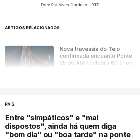
tornou indissociável da obra arquitetónica que
Foto: Rui Alves Cardoso - RTP
mudou para sempre a paisagem da capital.
ARTIGOS RELACIONADOS
Nova travessia do Tejo
confirmada enquanto Ponte
25 de Abril celebra 60 anos
atualizado 6 Agosto 2026, 13:02
VER MAIS
PAÍS
Entre "simpáticos" e "mal
dispostos", ainda há quem diga
"bom dia" ou "boa tarde" na ponte