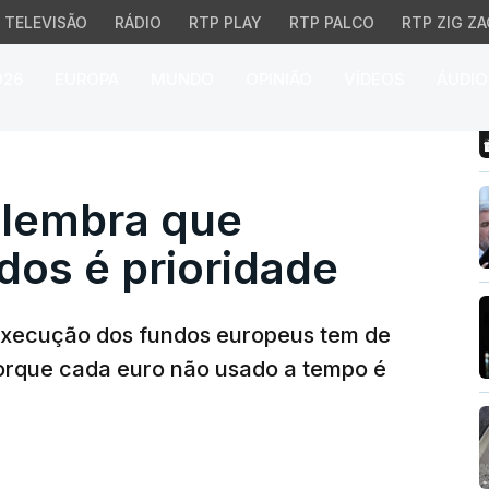
TELEVISÃO
RÁDIO
RTP PLAY
RTP PALCO
RTP ZIG ZA
026
EUROPA
MUNDO
OPINIÃO
VÍDEOS
ÁUDIO
embra que execução de 
 lembra que
dos é prioridade
execução dos fundos europeus tem de
orque cada euro não usado a tempo é