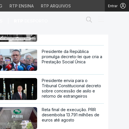
G
RTP ENSINA
RTP ARQUIVOS
Entrar
Abrir campo de
|
S
RTP
DESPORTO
Madeira. Seguro lembra que
execução de fundos é
prioridade
fundos é prioridade
Presidente da República
promulga decreto-lei que cria a
Prestação Social Única
Presidente envia para o
Tribunal Constitucional decreto
sobre concessão de asilo e
retorno de estrangeiros
Reta final de execução. PRR
desembolsa 13.791 milhões de
euros até agosto