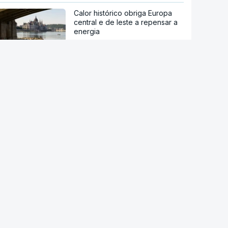
Calor histórico obriga Europa
central e de leste a repensar a
energia
Viticultores do Douro em
protesto
Há "capacidade para
acomodar". Carris não reforça
Cais do Sodré apesar de corte
no Metro de Lisboa
Aumentou o número de pessoas
a receber apoio alimentar da
AMI
Acordo de Meca. Arábia